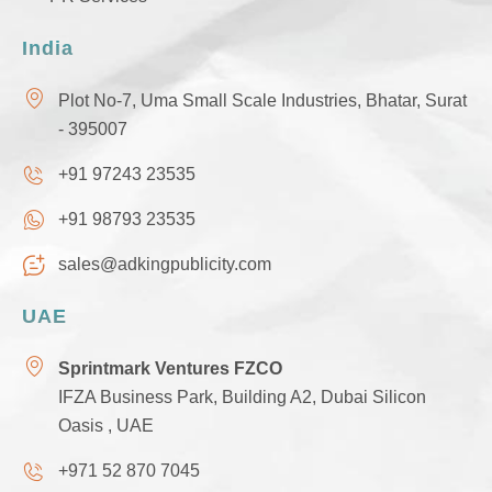
India
Plot No-7, Uma Small Scale Industries, Bhatar, Surat
- 395007
+91 97243 23535
+91 98793 23535
sales@adkingpublicity.com
UAE
Sprintmark Ventures FZCO
IFZA Business Park, Building A2, Dubai Silicon
Oasis , UAE
+971 52 870 7045