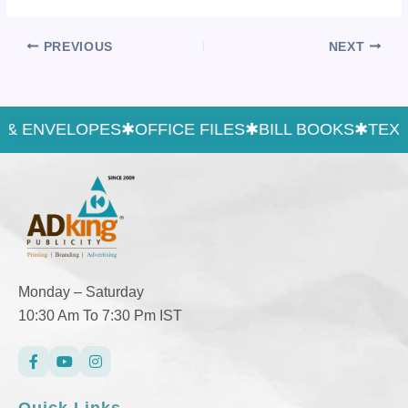
PREVIOUS
NEXT
 ENVELOPES
✱
OFFICE FILES
✱
BILL BOOKS
✱
TEXT B
Monday – Saturday
10:30 Am To 7:30 Pm IST