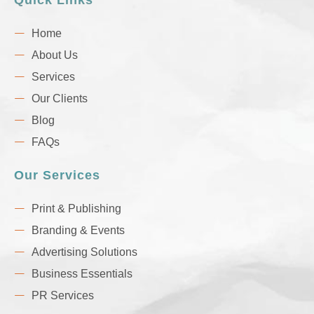
Quick Links
Home
About Us
Services
Our Clients
Blog
FAQs
Our Services
Print & Publishing
Branding & Events
Advertising Solutions
Business Essentials
PR Services