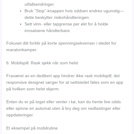
utfallsendringer.
Bruk “Stop”-knappen hvis oddsen endres ugunstig—
dette beskytter risikohåndteringen.
Sett vinn- eller tapgrense per økt for å holde
innsatsene håndterbare.
Fokuset ditt forblir på korte spenningsekvenser i stedet for
maratonkamper.
6. Mobilspill: Rask sjekk når som helst
Fraværet av en dedikert app hindrer ikke rask mobilspill; det
responsive designet sørger for at nettstedet føles som en app
på hvilken som helst skjerm.
Enten du er på toget eller venter i kø, kan du hente live odds
eller spinne en automat uten å bry deg om nedlastinger eller
oppdateringer.
Et eksempel på mobilrutine