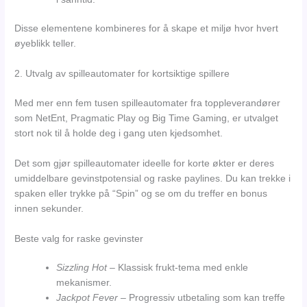
Disse elementene kombineres for å skape et miljø hvor hvert
øyeblikk teller.
2. Utvalg av spilleautomater for kortsiktige spillere
Med mer enn fem tusen spilleautomater fra toppleverandører
som NetEnt, Pragmatic Play og Big Time Gaming, er utvalget
stort nok til å holde deg i gang uten kjedsomhet.
Det som gjør spilleautomater ideelle for korte økter er deres
umiddelbare gevinstpotensial og raske paylines. Du kan trekke i
spaken eller trykke på “Spin” og se om du treffer en bonus
innen sekunder.
Beste valg for raske gevinster
Sizzling Hot
– Klassisk frukt-tema med enkle
mekanismer.
Jackpot Fever
– Progressiv utbetaling som kan treffe