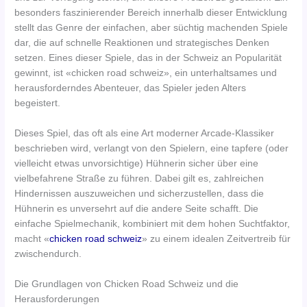
besonders faszinierender Bereich innerhalb dieser Entwicklung
stellt das Genre der einfachen, aber süchtig machenden Spiele
dar, die auf schnelle Reaktionen und strategisches Denken
setzen. Eines dieser Spiele, das in der Schweiz an Popularität
gewinnt, ist «chicken road schweiz», ein unterhaltsames und
herausforderndes Abenteuer, das Spieler jeden Alters
begeistert.
Dieses Spiel, das oft als eine Art moderner Arcade-Klassiker
beschrieben wird, verlangt von den Spielern, eine tapfere (oder
vielleicht etwas unvorsichtige) Hühnerin sicher über eine
vielbefahrene Straße zu führen. Dabei gilt es, zahlreichen
Hindernissen auszuweichen und sicherzustellen, dass die
Hühnerin es unversehrt auf die andere Seite schafft. Die
einfache Spielmechanik, kombiniert mit dem hohen Suchtfaktor,
macht «
chicken road schweiz
» zu einem idealen Zeitvertreib für
zwischendurch.
Die Grundlagen von Chicken Road Schweiz und die
Herausforderungen