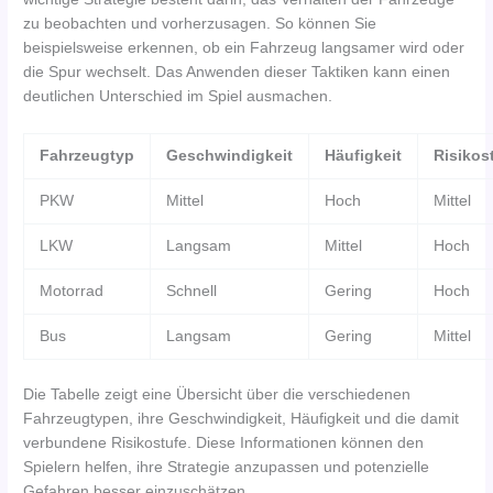
zu beobachten und vorherzusagen. So können Sie
beispielsweise erkennen, ob ein Fahrzeug langsamer wird oder
die Spur wechselt. Das Anwenden dieser Taktiken kann einen
deutlichen Unterschied im Spiel ausmachen.
Fahrzeugtyp
Geschwindigkeit
Häufigkeit
Risikos
PKW
Mittel
Hoch
Mittel
LKW
Langsam
Mittel
Hoch
Motorrad
Schnell
Gering
Hoch
Bus
Langsam
Gering
Mittel
Die Tabelle zeigt eine Übersicht über die verschiedenen
Fahrzeugtypen, ihre Geschwindigkeit, Häufigkeit und die damit
verbundene Risikostufe. Diese Informationen können den
Spielern helfen, ihre Strategie anzupassen und potenzielle
Gefahren besser einzuschätzen.