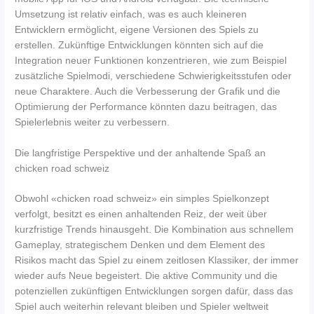
Umsetzung ist relativ einfach, was es auch kleineren
Entwicklern ermöglicht, eigene Versionen des Spiels zu
erstellen. Zukünftige Entwicklungen könnten sich auf die
Integration neuer Funktionen konzentrieren, wie zum Beispiel
zusätzliche Spielmodi, verschiedene Schwierigkeitsstufen oder
neue Charaktere. Auch die Verbesserung der Grafik und die
Optimierung der Performance könnten dazu beitragen, das
Spielerlebnis weiter zu verbessern.
Die langfristige Perspektive und der anhaltende Spaß an
chicken road schweiz
Obwohl «chicken road schweiz» ein simples Spielkonzept
verfolgt, besitzt es einen anhaltenden Reiz, der weit über
kurzfristige Trends hinausgeht. Die Kombination aus schnellem
Gameplay, strategischem Denken und dem Element des
Risikos macht das Spiel zu einem zeitlosen Klassiker, der immer
wieder aufs Neue begeistert. Die aktive Community und die
potenziellen zukünftigen Entwicklungen sorgen dafür, dass das
Spiel auch weiterhin relevant bleiben und Spieler weltweit