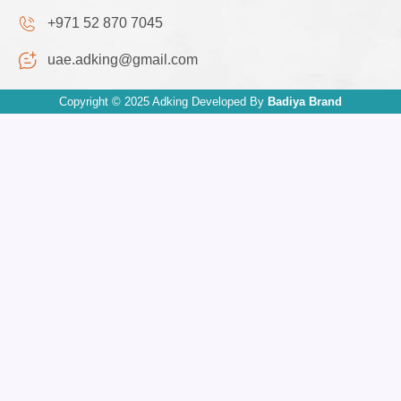
+971 52 870 7045
uae.adking@gmail.com
Copyright © 2025 Adking Developed By
Badiya Brand