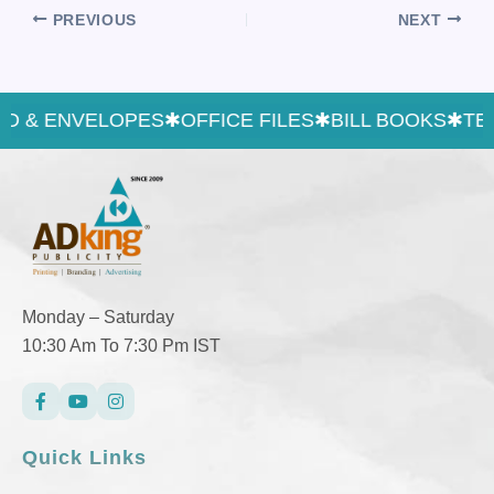
PREVIOUS
NEXT
 & ENVELOPES
✱
OFFICE FILES
✱
BILL BOOKS
✱
TEXT
Monday – Saturday
10:30 Am To 7:30 Pm IST
Quick Links