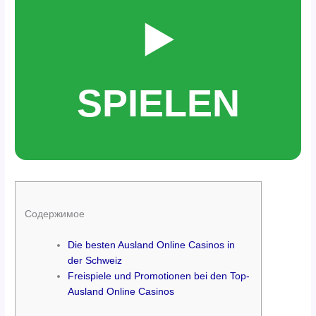
▶️
SPIELEN
Содержимое
Die besten Ausland Online Casinos in
der Schweiz
Freispiele und Promotionen bei den Top-
Ausland Online Casinos