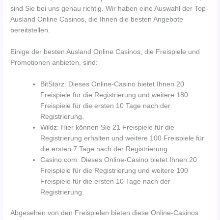
sind Sie bei uns genau richtig. Wir haben eine Auswahl der Top-
Ausland Online Casinos, die Ihnen die besten Angebote
bereitstellen.
Einige der besten Ausland Online Casinos, die Freispiele und
Promotionen anbieten, sind:
BitStarz: Dieses Online-Casino bietet Ihnen 20
Freispiele für die Registrierung und weitere 180
Freispiele für die ersten 10 Tage nach der
Registrierung.
Wildz: Hier können Sie 21 Freispiele für die
Registrierung erhalten und weitere 100 Freispiele für
die ersten 7 Tage nach der Registrierung.
Casino.com: Dieses Online-Casino bietet Ihnen 20
Freispiele für die Registrierung und weitere 100
Freispiele für die ersten 10 Tage nach der
Registrierung.
Abgesehen von den Freispielen bieten diese Online-Casinos