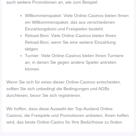
auch weitere Promotionen an, wie zum Beispiel:
Willkommenspaket: Viele Online-Casinos bieten Ihnen
ein Willkommenspaket, das aus verschiedenen
Einzahlungsboni und Freispielen besteht.
Reload-Boni: Viele Online-Casinos bieten Ihnen
Reload-Boni, wenn Sie eine weitere Einzahlung
tätigen.
Turnier: Viele Online-Casinos bieten Ihnen Turniere
an, in denen Sie gegen andere Spieler antreten
können.
Wenn Sie sich für eines dieser Online-Casinos entscheiden,
sollten Sie sich unbedingt die Bedingungen und AGBs
durchlesen, bevor Sie sich registrieren.
Wir hoffen, dass diese Auswahl der Top-Ausland Online
Casinos, die Freispiele und Promotionen anbieten, Ihnen helfen
wird, das beste Online-Casino für Ihre Bedürfnisse zu finden.