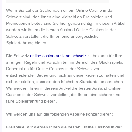
Wenn Sie auf der Suche nach einem Online Casino in der
Schweiz sind, das Ihnen eine Vielzahl an Freispielen und
Promotionen bietet, sind Sie hier genau richtig. In diesem Artikel
werden wir Ihnen die besten Ausland Online Casinos in der
Schweiz vorstellen, die Ihnen eine unvergessliche
Spielerfahrung bieten.
Die Schweiz
online casino ausland schweiz
ist bekannt für ihre
strengen Regeln und Vorschriften im Bereich des Glücksspiels.
Daher ist es für Online Casinos in der Schweiz von
entscheidender Bedeutung, sich an diese Regeln zu halten und
sicherzustellen, dass sie den höchsten Standards entsprechen.
Wir werden Ihnen in diesem Artikel die besten Ausland Online
Casinos in der Schweiz vorstellen, die Ihnen eine sichere und
faire Spielerfahrung bieten.
Wir werden uns auf die folgenden Aspekte konzentrieren:
Freispiele: Wir werden Ihnen die besten Online Casinos in der