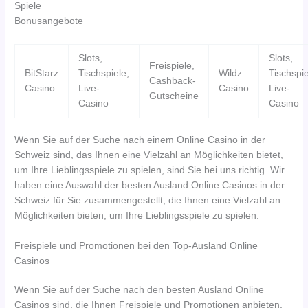
Spiele
Bonusangebote
Slots,
Slots,
Freispiele,
BitStarz
Tischspiele,
Wildz
Tischspie
Cashback-
Casino
Live-
Casino
Live-
Gutscheine
Casino
Casino
Wenn Sie auf der Suche nach einem Online Casino in der
Schweiz sind, das Ihnen eine Vielzahl an Möglichkeiten bietet,
um Ihre Lieblingsspiele zu spielen, sind Sie bei uns richtig. Wir
haben eine Auswahl der besten Ausland Online Casinos in der
Schweiz für Sie zusammengestellt, die Ihnen eine Vielzahl an
Möglichkeiten bieten, um Ihre Lieblingsspiele zu spielen.
Freispiele und Promotionen bei den Top-Ausland Online
Casinos
Wenn Sie auf der Suche nach den besten Ausland Online
Casinos sind, die Ihnen Freispiele und Promotionen anbieten,