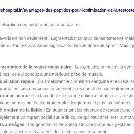
lushospital.in/avantages-des-peptides-pour-loptimisation-de-la-testost
mélioration des performances musculaires
favorisent non seulement l’augmentation du taux de testostérone mai
tenir d’autres avantages significatifs dans le domaine sportif. Voici 
mentation de la masse musculaire
: Les peptides stimulent la syn
éines, ce qui conduit à une meilleure prise de muscle.
upération rapide
: En améliorant la circulation sanguine et en réduis
flammation, ces composés accélèrent la récupération post-entraîneme
urance accrue
: Un taux de testostérone optimisé augmente la résis
ique, permettant de s’entraîner plus longtemps et plus intensément.
ioration de la libido
: En augmentant les niveaux de testostérone, 
également un impact positif sur la libido, ce qui peut améliorer la motiv
ts anti-âges
: L’augmentation de la testostérone grâce aux peptides p
intenir la vitalité et à ralentir les effets du vieillissement.