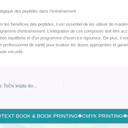
ratégique des peptides dans l’entraînement
 les bénéfices des peptides, il est essentiel de les utiliser de manièr
ogramme d’entraînement. L’intégration de ces composés doit être a
tion équilibrée et d’un programme d’exercice rigoureux. De plus, il 
n professionnel de santé pour évaluer les doses appropriées et garan
toute sécurité.
Igralnica MoonWin: Točni kripto dobitki in več kot 6000 iger za kanadske državljane
EXT BOOK & BOOK PRINTING
✱
CMYK PRINTING
✱
OF