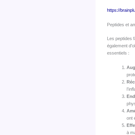
https://brainp
Peptides et a
Les peptides 
également d’ob
essentiels :
Aug
prot
Réc
l’in
End
phys
Amél
ont 
Effe
à ma