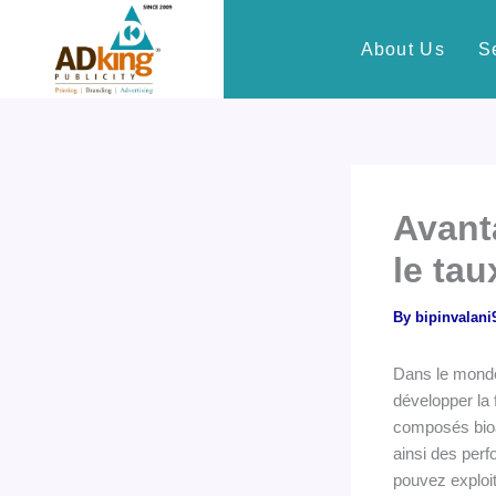
Skip
to
About Us
S
content
Avant
le tau
By
bipinvalan
Dans le monde 
développer la 
composés bioac
ainsi des perf
pouvez exploit