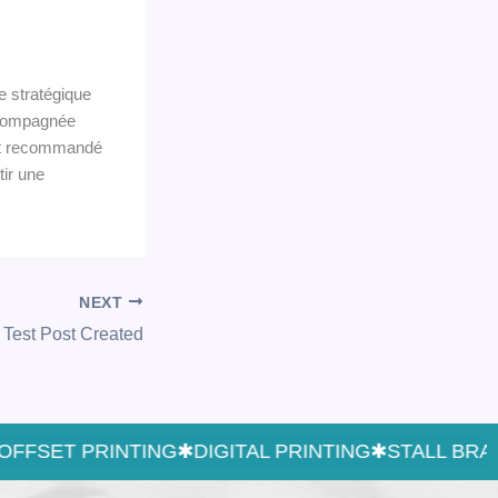
e stratégique
ccompagnée
est recommandé
tir une
NEXT
Test Post Created
FSET PRINTING
✱
DIGITAL PRINTING
✱
STALL BRAND