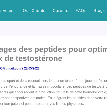
ervices
Our Clients
Careers
FAQs
Blogs
ages des peptides pour optim
x de testostérone
i90@gmail.com
/
28/05/2026
du sport et de la musculation, le taux de testostérone joue un rôle cr
force, l’endurance et la masse musculaire. Les peptides de testostér
tifs qui encouragent la production naturelle de cette hormone vitale,
ormances sportives optimales. En intégrant les peptides dans votre ro
er leur potentiel pour surpasser vos limites physiques.