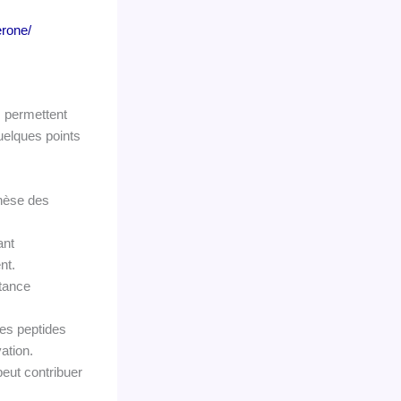
erone/
s permettent
quelques points
thèse des
ant
nt.
tance
les peptides
ation.
eut contribuer