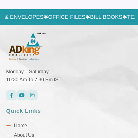
& ENVELOPES
✱
OFFICE FILES
✱
BILL BOOKS
✱
TEXT 
Monday – Saturday
10:30 Am To 7:30 Pm IST
Quick Links
Home
About Us