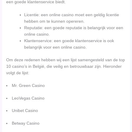
een goede klantenservice biedt.
Licentie: een online casino moet een geldig licentie
hebben om te kunnen opereren.
Reputatie: een goede reputatie is belangrijk voor een
online casino.
Klantenservice: een goede klantenservice is ook
belangrijk voor een online casino.
Om deze redenen hebben wij een lijst samengesteld van de top
10 casino’s in België, die veilig en betrouwbaar zijn. Hieronder
volgt de lijst:
Mr. Green Casino
LeoVegas Casino
Unibet Casino
Betway Casino