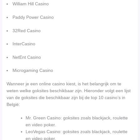
William Hill Casino
Paddy Power Casino
32Red Casino
InterCasino
NetEnt Casino
Microgaming Casino
Wanneer je een online casino kiest, is het belangrijk om te
weten welke goksites beschikbaar zijn. Hieronder volgt een lijst
van de goksites die beschikbaar zijn bij de top 10 casino’s in
België:
Mr. Green Casino: goksites zoals blackjack, roulette
en video poker.
LeoVegas Casino: goksites zoals blackjack, roulette
en video poker.