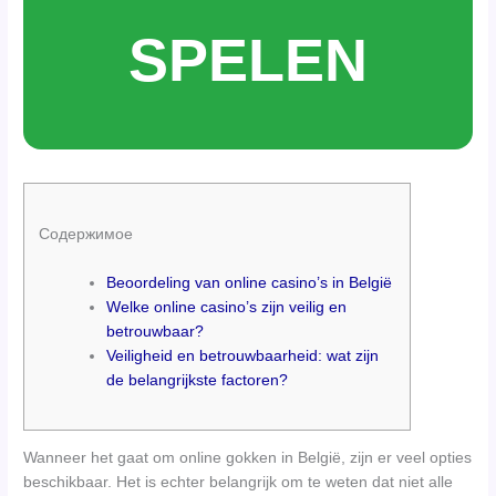
SPELEN
Содержимое
Beoordeling van online casino’s in België
Welke online casino’s zijn veilig en
betrouwbaar?
Veiligheid en betrouwbaarheid: wat zijn
de belangrijkste factoren?
Wanneer het gaat om online gokken in België, zijn er veel opties
beschikbaar. Het is echter belangrijk om te weten dat niet alle