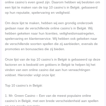
online casino’s even goed zijn. Daarom hebben wij besloten om
een lijst te maken van de top 10 casino’s in België, gebaseerd
op hun reputatie, spelervaring en veiligheid.
Om deze lijst te maken, hebben wij een grondig onderzoek
gedaan naar de verschillende online casino’s in België. Wij
hebben gekeken naar hun licenties, veiligheidsmaatregelen,
spelervaring en klantenservice. Wij hebben ook gekeken naar
de verschillende soorten spellen die zij aanbieden, evenals de
promoties en bonusacties die zij bieden.
Onze lijst van de top 10 casino’s in België is gebaseerd op deze
factoren en is bedoeld om gokkers in België te helpen bij het
vinden van een online casino dat aan hun verwachtingen
voldoet. Hieronder volgt onze lijst:
Top 10 casino’s in België:
1. Mr. Green Casino – Een van de meest populaire online
casino’s in België, met een brede verscheidenheid aan spellen