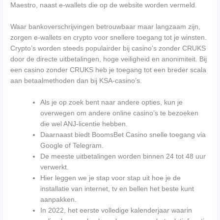
Maestro, naast e-wallets die op de website worden vermeld.
Waar bankoverschrijvingen betrouwbaar maar langzaam zijn,
zorgen e-wallets en crypto voor snellere toegang tot je winsten.
Crypto’s worden steeds populairder bij casino’s zonder CRUKS
door de directe uitbetalingen, hoge veiligheid en anonimiteit. Bij
een casino zonder CRUKS heb je toegang tot een breder scala
aan betaalmethoden dan bij KSA-casino’s.
Als je op zoek bent naar andere opties, kun je
overwegen om andere online casino’s te bezoeken
die wel ANJ-licentie hebben.
Daarnaast biedt BoomsBet Casino snelle toegang via
Google of Telegram.
De meeste uitbetalingen worden binnen 24 tot 48 uur
verwerkt.
Hier leggen we je stap voor stap uit hoe je de
installatie van internet, tv en bellen het beste kunt
aanpakken.
In 2022, het eerste volledige kalenderjaar waarin