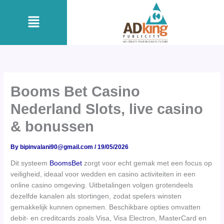
Skip
Menu
to
content
Booms Bet Casino
Nederland Slots, live casino
& bonussen
By
bipinvalani90@gmail.com
/
19/05/2026
Dit systeem
BoomsBet
zorgt voor echt gemak met een focus op
veiligheid, ideaal voor wedden en casino activiteiten in een
online casino omgeving. Uitbetalingen volgen grotendeels
dezelfde kanalen als stortingen, zodat spelers winsten
gemakkelijk kunnen opnemen. Beschikbare opties omvatten
debit- en creditcards zoals Visa, Visa Electron, MasterCard en