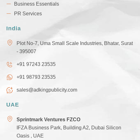
Business Essentials
PR Services
India
Plot No-7, Uma Small Scale Industries, Bhatar, Surat
- 395007
+91 97243 23535
+91 98793 23535
sales@adkingpublicity.com
UAE
Sprintmark Ventures FZCO
IFZA Business Park, Building A2, Dubai Silicon
Oasis , UAE