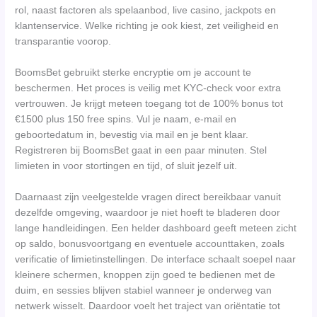
rol, naast factoren als spelaanbod, live casino, jackpots en
klantenservice. Welke richting je ook kiest, zet veiligheid en
transparantie voorop.
BoomsBet gebruikt sterke encryptie om je account te
beschermen. Het proces is veilig met KYC-check voor extra
vertrouwen. Je krijgt meteen toegang tot de 100% bonus tot
€1500 plus 150 free spins. Vul je naam, e-mail en
geboortedatum in, bevestig via mail en je bent klaar.
Registreren bij BoomsBet gaat in een paar minuten. Stel
limieten in voor stortingen en tijd, of sluit jezelf uit.
Daarnaast zijn veelgestelde vragen direct bereikbaar vanuit
dezelfde omgeving, waardoor je niet hoeft te bladeren door
lange handleidingen. Een helder dashboard geeft meteen zicht
op saldo, bonusvoortgang en eventuele accounttaken, zoals
verificatie of limietinstellingen. De interface schaalt soepel naar
kleinere schermen, knoppen zijn goed te bedienen met de
duim, en sessies blijven stabiel wanneer je onderweg van
netwerk wisselt. Daardoor voelt het traject van oriëntatie tot