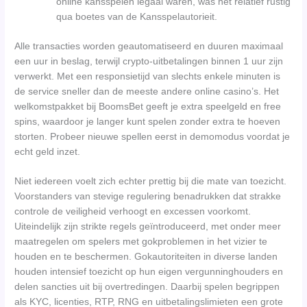
online kansspelen legaal waren, was het relatief rustig
qua boetes van de Kansspelautorieit.
Alle transacties worden geautomatiseerd en duuren maximaal
een uur in beslag, terwijl crypto-uitbetalingen binnen 1 uur zijn
verwerkt. Met een responsietijd van slechts enkele minuten is
de service sneller dan de meeste andere online casino’s. Het
welkomstpakket bij BoomsBet geeft je extra speelgeld en free
spins, waardoor je langer kunt spelen zonder extra te hoeven
storten. Probeer nieuwe spellen eerst in demomodus voordat je
echt geld inzet.
Niet iedereen voelt zich echter prettig bij die mate van toezicht.
Voorstanders van stevige regulering benadrukken dat strakke
controle de veiligheid verhoogt en excessen voorkomt.
Uiteindelijk zijn strikte regels geïntroduceerd, met onder meer
maatregelen om spelers met gokproblemen in het vizier te
houden en te beschermen. Gokautoriteiten in diverse landen
houden intensief toezicht op hun eigen vergunninghouders en
delen sancties uit bij overtredingen. Daarbij spelen begrippen
als KYC, licenties, RTP, RNG en uitbetalingslimieten een grote