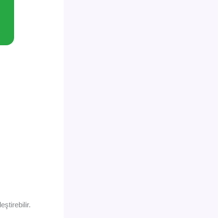
tirebilir.