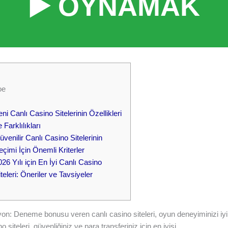
▶️ OYNAMAK
ое
ni Canlı Casino Sitelerinin Özellikleri
 Farklılıkları
üvenilir Canlı Casino Sitelerinin
eçimi İçin Önemli Kriterler
26 Yılı için En İyi Canlı Casino
teleri: Öneriler ve Tavsiyeler
 Deneme bonusu veren canlı casino siteleri, oyun deneyiminizi iyileş
o siteleri, güvenliğiniz ve para transferiniz için en iyisi.