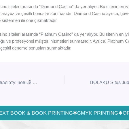
sino siteleri arasında “Diamond Casino” da yer alıyor. Bu sitenin en iyi 
u arayüz ve çeşitli bonuslar sunmasıdır. Diamond Casino ayrıca, güveni
sistemleri ile öne çıkmaktadır.
sino siteleri arasında “Platinum Casino” da yer alıyor. Bu sitenin en iyi 
oğu ve profesyonel müşteri hizmetleri sunmasıdır. Ayrıca, Platinum C
a çeşitli deneme bonusları sunmaktadır.
Казино на криптовалюту: новый тренд в мире онлайн-игр в Казахстане!
BOOK & BOOK PRINTING
✱
CMYK PRINTING
✱
OFFSET