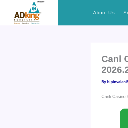
Skip
to
About Us
S
content
Canl C
2026.
By
bipinvalan
Canlı Casino S