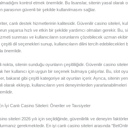
p almadığını kontrol etmek önemlidir. Bu lisanslar, sitenin yasal olara
ın parasının güvenli bir şekilde kullanılmasını sağlar.
riter, canlı destek hizmetlerinin kalitesidir. Güvenilir casino siteleri, kul
run yaşarsa hızlı ve etkin bir şekilde yardımcı olmaları gerekir. Bu, s
izmeti sunması ve kullanıcıların sorunlarını çözebilecek uzman ekibin
 çeşitli dil seçenekleri sunup, kullanıcıların dilini tercih edebilecekleri
a önemlidir.
okta, sitenin sunduğu oyunların çeşitliliğidir. Güvenilir casino siteleri
ak her kullanıcı için uygun bir seçenek bulmaya çalışırlar. Bu, slot oyu
r, bakarat gibi çeşitli kategoriye ait oyunları içerir. Ayrıca, sitenin ye
li olarak ekleyip, kullanıcıların yeni deneyimlerden yararlanabilmeleri 
mlidir.
En İyi Canlı Casino Siteleri: Öneriler ve Tavsiyeler
sino siteleri 2026 yılı için seçildiğinde, güvenilirlik ve deneyim faktörle
rmanız gerekmektedir. En iyi canlı casino siteleri arasında “BetOnli