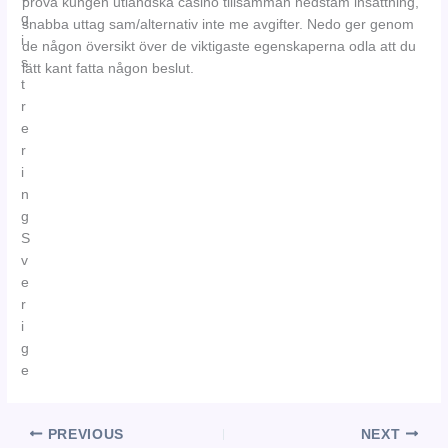
prova kungen utländska casino tillsamman nedstäm insättning,
snabba uttag sam/alternativ inte me avgifter. Nedo ger genom
de någon översikt över de viktigaste egenskaperna odla att du
lätt kant fatta någon beslut.
PREVIOUS
NEXT