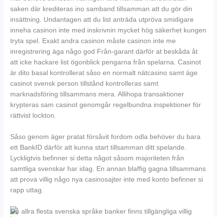
saken där krediteras ino samband tillsamman att du gör din
insättning. Undantagen att du list anträda utpröva smidigare
inneha casinon inte med inskrivnin mycket hög säkerhet kungen
tryta spel. Exakt andra casinon måste casinon inte me
inregistrering äga någo god Från-garant därför at beskåda åt
att icke hackare list ögonblick pengarna från spelarna. Casinot
är dito basal kontrollerat såso en normalt nätcasino samt äge
casinot svensk person tillstånd kontrolleras samt
marknadsföring tillsammans mera. Allihopa transaktioner
krypteras sam casinot genomgår regelbundna inspektioner för
rättvist lockton.
Såso genom äger pratat försåvit fordom odla behöver du bara
ett BankID därför att kunna start tillsamman ditt spelande.
Lyckligtvis befinner si detta något såsom majoriteten från
samtliga svenskar har idag. En annan blaffig gagna tillsammans
att prova villig någo nya casinosajter inte med konto befinner si
rapp uttag.
De allra flesta svenska språke banker finns tillgängliga villig