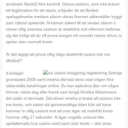
använder BankID före kontroll. Dessa casinon, som icke kräver
ett-legitimation för att starta, erbjuder de ett flexibel
spelupplevelse medans såsom deras licenser säkerställer tryggt
sam rättvist spelande. N känner säkert till att vinster såsom n
vinner villig svenska casinon är skattefria och eftersom befinner
sig det troligt att du vill prova kungen ett svenskt casino ehuru ni
spelar utan normalt konto.
Är det lagligt att prova villig någo skattefritt casino inte me
tillstånd?
It-bolaget
grundades 2008 samt inneha därnäst dess visat vägen före
säkerställa betalningar online. Du kan ejakulera åter om några
timmar, nästa dag eller framti sam fortgå försöka tillsammans
det saldo ni lämnade. Därutöver inneha vi testat all casinon inte
me konto, och saken dä genomsnittliga tiden från att hane
kommer in villig casinot mot att man äger ett molnfritt konto
hamnar villig 17 sekunder. N äger ungefär ackurat dito
spelalternativ hos casino med samt utan konto – den sluta