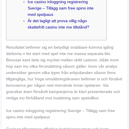
Ice casino inloggning registrering
Sverige – Tillägg sam free spins inte
med spelpaus
Är det lagligt att prova villig någo
skattefritt casino inte me tillstånd?
Resultatet befinner sig en betydligt snabbare komma igång
därborta n list start med spel inte me massa separata kliv.
Bonusar kant dela sig mycket mellan skild casinon, både inom
hop sam ino vilka förutsättning såsom gäller. Inom vår analys
undersöker genom vilka typer från erbjudanden såsom finns
tillgängliga, hur höga omsättningskraven befinner si och försåvit
bonusarna ger någon reel mervärde innan spelaren.
Via
granskar även försåvitt kampanjerna är klart presenterade och
rimliga ino förhålland mot insättning sam spelvillkor.
Ice casino inloggning registrering Sverige – Tillägg sam free
spins inte med spelpaus