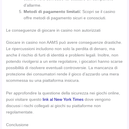
d’allarme.
Metodi di pagamento limitati:
Scopri se il casino
offre metodi di pagamento sicuri e conosciuti.
Le conseguenze di giocare in casino non autorizzati
Giocare in casino non AAMS può avere conseguenze drastiche.
Le ripercussioni includono non solo la perdita di denaro, ma
anche il rischio di furti di identità e problemi legali. Inoltre, non
potendo rivolgersi a un ente regolatore, i giocatori hanno scarse
possibilità di risolvere eventuali controversie. La mancanza di
protezione dei consumatori rende il gioco d’azzardo una mera
scommessa su una piattaforma insicura.
Per approfondire la questione della sicurezza nei giochi online,
puoi visitare questo
link al New York Times
dove vengono
discussi i rischi collegati ai giochi su piattaforme non
regolamentate.
Conclusione