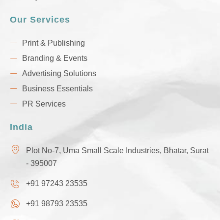
Our Services
Print & Publishing
Branding & Events
Advertising Solutions
Business Essentials
PR Services
India
Plot No-7, Uma Small Scale Industries, Bhatar, Surat
- 395007
+91 97243 23535
+91 98793 23535