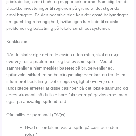
jobskabelse, især i tech- og supportsektorerne. Samtidig kan de
tiltrække investeringer til regionen på grund af det stigende
antal brugere. På den negative side kan der opstå bekymringer
om gambling-afhængighed, hvilket igen kan lede til sociale
problemer og belastning på lokale sundhedssystemer.
Konklusion
Når du skal vælge det rette casino uden rofus, skal du nøje
overveje dine præferencer og behov som spiller. Ved at
sammenligne hjemmesider baseret på brugervenlighed,
spiludvalg, sikkerhed og betalingsmuligheder kan du træffe en
informeret beslutning. Det er også vigtigt at overveje de
langsigtede effekter af disse casinoer på det lokale samfund og
deres økonomi, så du ikke bare fokuserer på gevinsterne, men
også på ansvarligt spilleadfærd.
Ofte stillede spørgsmål (FAQs)
Hvad er fordelene ved at spille på casinoer uden
rofus?