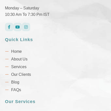
Monday – Saturday
10:30 Am To 7:30 Pm IST
Quick Links
Home
About Us
Services
Our Clients
Blog
FAQs
Our Services