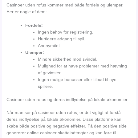
Casinoer uden rofus kommer med både fordele og ulemper.
Her er nogle af dem:
Fordele:
Ingen behov for registrering.
Hurtigere adgang til spil.
Anonymitet.
Ulemper:
Mindre sikkerhed mod svindel.
Mulighed for at have problemer med hævning
af gevinster.
Ingen mulige bonusser eller tilbud til nye
spillere.
Casinoer uden rofus og deres indflydelse på lokale økonomier
Når man ser på casinoer uden rofus, er det vigtigt at forstå
deres indflydelse på lokale økonomier. Disse platforme kan
skabe både positive og negative effekter. På den positive side
genererer online casinoer skatteindtægter og kan føre til