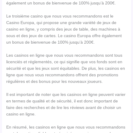
également un bonus de bienvenue de 100% jusqu’à 200€.
Le troisième casino que nous vous recommandons est le
Casino Europa, qui propose une grande variété de jeux de
casino en ligne, y compris des jeux de table, des machines à
sous et des jeux de cartes. Le casino Europa offre également
un bonus de bienvenue de 100% jusqu’à 200€.
Les casinos en ligne que nous vous recommandons sont tous
licenciés et réglementés, ce qui signifie que vos fonds sont en
sécurité et que les jeux sont équitables. De plus, les casinos en
ligne que nous vous recommandons offrent des promotions
régulières et des bonus pour les nouveaux joueurs.
Il est important de noter que les casinos en ligne peuvent varier
en termes de qualité et de sécurité, il est donc important de
faire des recherches et de lire les réviews avant de choisir un
casino en ligne.
En résumé, les casinos en ligne que nous vous recommandons