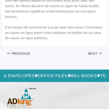
sont des options fiables et sécurisées pour jouer avec des
euros. Ils offrent des jeux de casino en ligne de haute qualité,
des promotions régulières et des bonus pour les nouveaux
joueurs.
Il est temps de commencer à jouer avec des euros ! Choisissez
un casino en ligne parmi notre sélection et profitez de vos jeux
de casino en ligne préférés.
PREVIOUS
NEXT
& ENVELOPES
✱
OFFICE FILES
✱
BILL BOOKS
✱
TEXT 