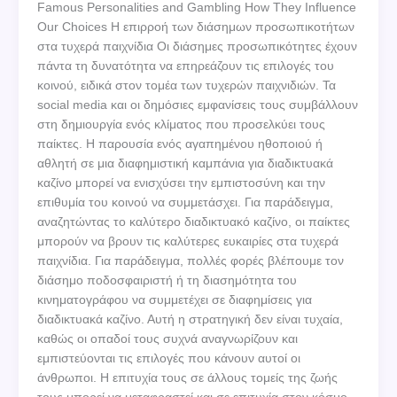
Famous Personalities and Gambling How They Influence
Our Choices Η επιρροή των διάσημων προσωπικοτήτων
στα τυχερά παιχνίδια Οι διάσημες προσωπικότητες έχουν
πάντα τη δυνατότητα να επηρεάζουν τις επιλογές του
κοινού, ειδικά στον τομέα των τυχερών παιχνιδιών. Τα
social media και οι δημόσιες εμφανίσεις τους συμβάλλουν
στη δημιουργία ενός κλίματος που προσελκύει τους
παίκτες. Η παρουσία ενός αγαπημένου ηθοποιού ή
αθλητή σε μια διαφημιστική καμπάνια για διαδικτυακά
καζίνο μπορεί να ενισχύσει την εμπιστοσύνη και την
επιθυμία του κοινού να συμμετάσχει. Για παράδειγμα,
αναζητώντας το καλύτερο διαδικτυακό καζίνο, οι παίκτες
μπορούν να βρουν τις καλύτερες ευκαιρίες στα τυχερά
παιχνίδια. Για παράδειγμα, πολλές φορές βλέπουμε τον
διάσημο ποδοσφαιριστή ή τη διασημότητα του
κινηματογράφου να συμμετέχει σε διαφημίσεις για
διαδικτυακά καζίνο. Αυτή η στρατηγική δεν είναι τυχαία,
καθώς οι οπαδοί τους συχνά αναγνωρίζουν και
εμπιστεύονται τις επιλογές που κάνουν αυτοί οι
άνθρωποι. Η επιτυχία τους σε άλλους τομείς της ζωής