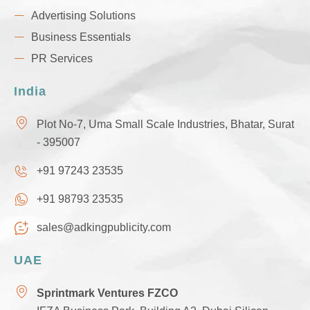
Advertising Solutions
Business Essentials
PR Services
India
Plot No-7, Uma Small Scale Industries, Bhatar, Surat
- 395007
+91 97243 23535
+91 98793 23535
sales@adkingpublicity.com
UAE
Sprintmark Ventures FZCO