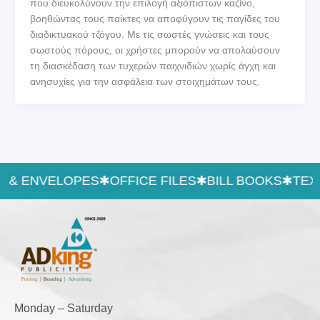
που διευκολύνουν την επιλογή αξιόπιστων καζίνο,
βοηθώντας τους παίκτες να αποφύγουν τις παγίδες του
διαδικτυακού τζόγου. Με τις σωστές γνώσεις και τους
σωστούς πόρους, οι χρήστες μπορούν να απολαύσουν
τη διασκέδαση των τυχερών παιχνιδιών χωρίς άγχη και
ανησυχίες για την ασφάλεια των στοιχημάτων τους.
& ENVELOPES
✱
OFFICE FILES
✱
BILL BOOKS
✱
TEXT 
Monday – Saturday