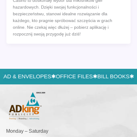
Casino to doskonały wybór dla miłośników gier
hazardowych. Dzięki swojej funkcjonalności i
bezpieczeństwu, stanowi idealne rozwiązanie dla
każdego, kto pragnie spróbować szczęścia w grach
online. Nie czekaj więc dłużej – pobierz aplikację i
rozpocznij swoją przygodę już dziś!
AD & ENVELOPES
✱
OFFICE FILES
✱
BILL BOOKS
✱
TE
Monday – Saturday