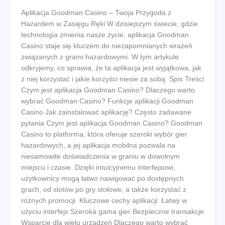
Aplikacja Goodman Casino – Twoja Przygoda z
Hazardem w Zasięgu Ręki W dzisiejszym świecie, gdzie
technologia zmienia nasze życie, aplikacja Goodman
Casino staje się kluczem do niezapomnianych wrażeń
związanych z grami hazardowymi. W tym artykule
odkryjemy, co sprawia, że ta aplikacja jest wyjątkowa, jak
z niej korzystać i jakie korzyści niesie za sobą. Spis Treści
Czym jest aplikacja Goodman Casino? Dlaczego warto
wybrać Goodman Casino? Funkcje aplikacji Goodman
Casino Jak zainstalować aplikację? Często zadawane
pytania Czym jest aplikacja Goodman Casino? Goodman
Casino to platforma, która oferuje szeroki wybór gier
hazardowych, a jej aplikacja mobilna pozwala na
niesamowite doświadczenia w graniu w dowolnym
miejscu i czasie. Dzięki intuicyjnemu interfejsowi,
użytkownicy mogą łatwo nawigować po dostępnych
grach, od slotów po gry stołowe, a także korzystać z
różnych promocji. Kluczowe cechy aplikacji: Łatwy w
użyciu interfejs Szeroka gama gier Bezpieczne transakcje
Wsparcie dla wielu urządzeń Dlaczego warto wybrać