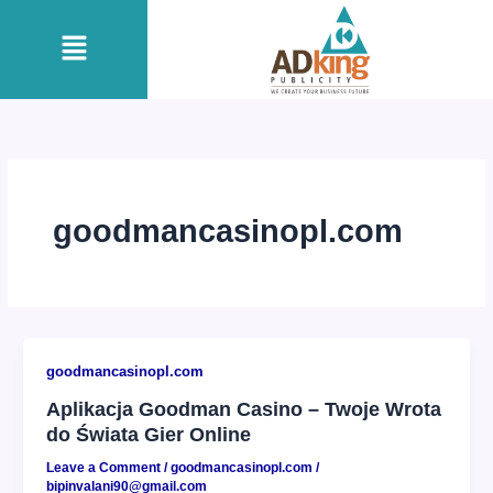
Skip
Menu
to
content
goodmancasinopl.com
goodmancasinopl.com
Aplikacja Goodman Casino – Twoje Wrota
do Świata Gier Online
Leave a Comment
/
goodmancasinopl.com
/
bipinvalani90@gmail.com