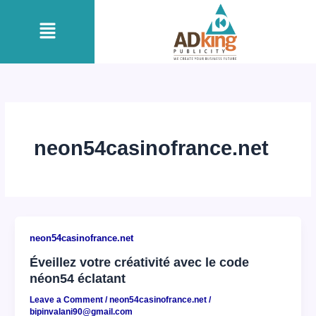
Skip
Menu
to
content
neon54casinofrance.net
neon54casinofrance.net
Éveillez votre créativité avec le code
néon54 éclatant
Leave a Comment
/
neon54casinofrance.net
/
bipinvalani90@gmail.com