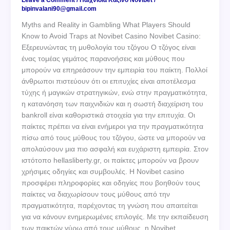
bipinvalani90@gmail.com
Myths and Reality in Gambling What Players Should
Know to Avoid Traps at Novibet Casino Novibet Casino:
Εξερευνώντας τη μυθολογία του τζόγου Ο τζόγος είναι
ένας τομέας γεμάτος παρανοήσεις και μύθους που
μπορούν να επηρεάσουν την εμπειρία του παίκτη. Πολλοί
άνθρωποι πιστεύουν ότι οι επιτυχίες είναι αποτέλεσμα
τύχης ή μαγικών στρατηγικών, ενώ στην πραγματικότητα,
η κατανόηση των παιχνιδιών και η σωστή διαχείριση του
bankroll είναι καθοριστικά στοιχεία για την επιτυχία. Οι
παίκτες πρέπει να είναι ενήμεροι για την πραγματικότητα
πίσω από τους μύθους του τζόγου, ώστε να μπορούν να
απολαύσουν μια πιο ασφαλή και ευχάριστη εμπειρία. Στον
ιστότοπο hellasliberty.gr, οι παίκτες μπορούν να βρουν
χρήσιμες οδηγίες και συμβουλές. Η Novibet casino
προσφέρει πληροφορίες και οδηγίες που βοηθούν τους
παίκτες να διαχωρίσουν τους μύθους από την
πραγματικότητα, παρέχοντας τη γνώση που απαιτείται
για να κάνουν ενημερωμένες επιλογές. Με την εκπαίδευση
των παικτών γύρω από τους μύθους, η Novibet