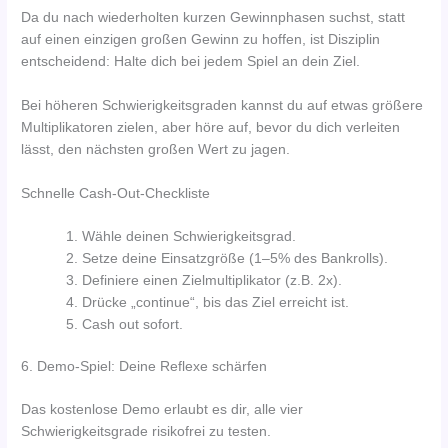
Da du nach wiederholten kurzen Gewinnphasen suchst, statt
auf einen einzigen großen Gewinn zu hoffen, ist Disziplin
entscheidend: Halte dich bei jedem Spiel an dein Ziel.
Bei höheren Schwierigkeitsgraden kannst du auf etwas größere
Multiplikatoren zielen, aber höre auf, bevor du dich verleiten
lässt, den nächsten großen Wert zu jagen.
Schnelle Cash‑Out‑Checkliste
Wähle deinen Schwierigkeitsgrad.
Setze deine Einsatzgröße (1–5% des Bankrolls).
Definiere einen Zielmultiplikator (z.B. 2x).
Drücke „continue“, bis das Ziel erreicht ist.
Cash out sofort.
6. Demo‑Spiel: Deine Reflexe schärfen
Das kostenlose Demo erlaubt es dir, alle vier
Schwierigkeitsgrade risikofrei zu testen.