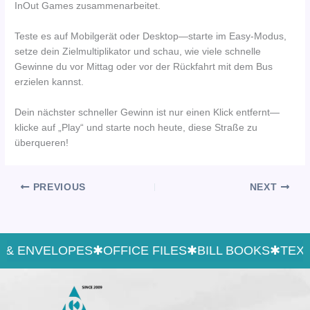
InOut Games zusammenarbeitet.
Teste es auf Mobilgerät oder Desktop—starte im Easy‑Modus,
setze dein Zielmultiplikator und schau, wie viele schnelle
Gewinne du vor Mittag oder vor der Rückfahrt mit dem Bus
erzielen kannst.
Dein nächster schneller Gewinn ist nur einen Klick entfernt—
klicke auf „Play“ und starte noch heute, diese Straße zu
überqueren!
PREVIOUS
NEXT
 ENVELOPES
✱
OFFICE FILES
✱
BILL BOOKS
✱
TEXT B