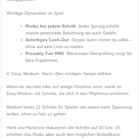
Wichtige Dynamiken im Spiel
Risiko bei jedem Schritt
: Jeder Sprung erhöht
sowohl potenzielle Belohnung als auch Gefahr.
Sofortiges Cash‑Out
: Stoppe wann immer du willst—
ohne auf eine Linie zu warten.
Provably Fair RNG
: Blockchain-Überprüfung sorgt für
faire Ergebnisse.
4. Easy, Medium, Hard—Den richtigen Tempo wählen
Wenn du neu bist oder auf stetige Gewinne setzt, starte im
Easy-Modus—24 Schritte, die dich in den Rhythmus einführen.
Medium bietet 22 Schritte für Spieler, die etwas mehr Spannung
wollen, ohne zu hart zu gehen.
Hard und Hardcore reduzieren die Schritte auf 20 bzw. 15,
erhöhen das Risiko aber auch den möglichen Multiplikator.