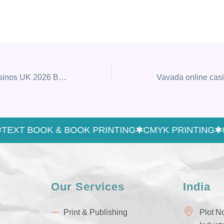
Non GamStop Casinos UK 2026 Best New Casinos Not on GamStop.17016
XT BOOK & BOOK PRINTING
✱
CMYK PRINTING
✱
OF
Our Services
India
Print & Publishing
Plot N