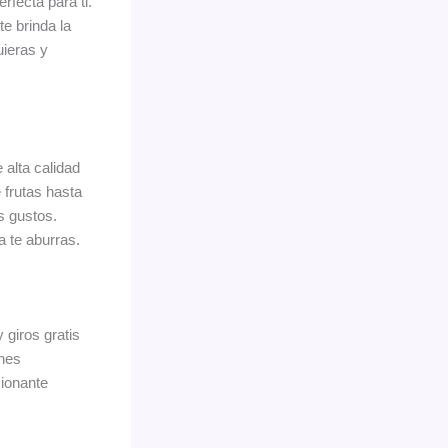
rfecta para ti.
e brinda la
uieras y
alta calidad
 frutas hasta
s gustos.
 te aburras.
 giros gratis
ones
cionante