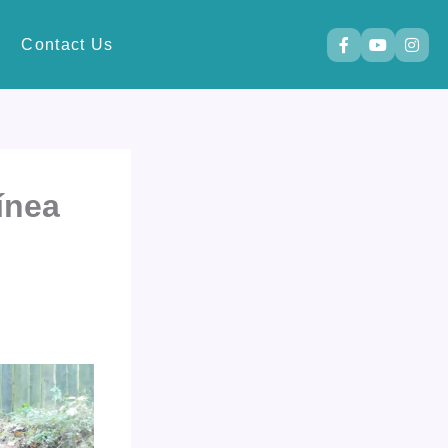
Contact Us
ínea