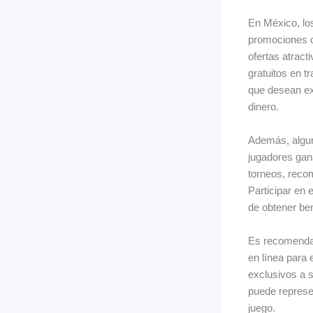
En México, los
promociones d
ofertas atract
gratuitos en 
que desean exp
dinero.
Además, algun
jugadores gan
torneos, reco
Participar en 
de obtener ben
Es recomendabl
en línea para 
exclusivos a s
puede represe
juego.