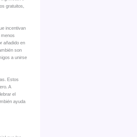
s gratuitos,
ue incentivan
er menos
or añadido en
También son
igos a unirse
das. Estos
ero. A
ebrar el
también ayuda