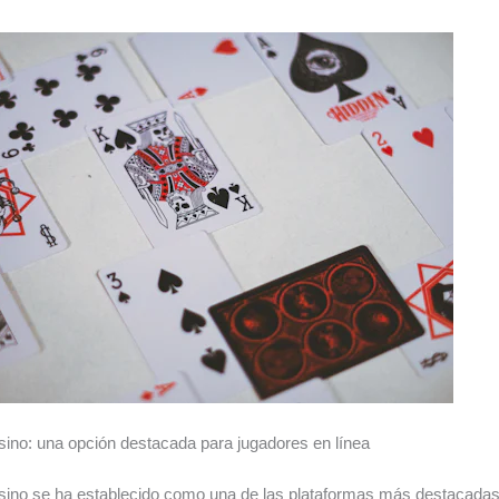
ino: una opción destacada para jugadores en línea
ino se ha establecido como una de las plataformas más destacada