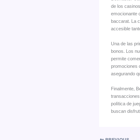
de los casinos
emocionante c
baccarat. La c
accesible tan
Una de las pr
bonos. Los nu
permite comen
promociones c
asegurando qu
Finalmente, Be
transacciones 
política de ju
buscan disfrut
PREVIOUS