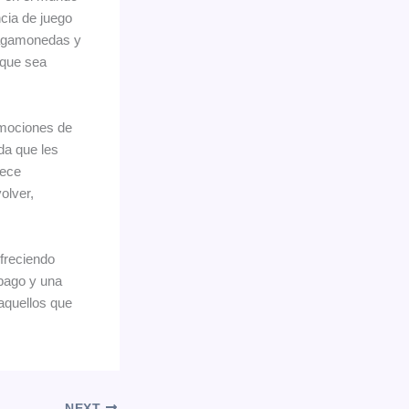
cia de juego
ragamonedas y
 que sea
omociones de
da que les
rece
olver,
ofreciendo
 pago y una
aquellos que
NEXT