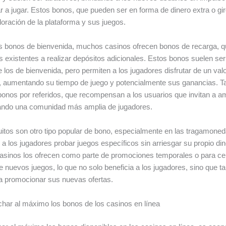
a jugar. Estos bonos, que pueden ser en forma de dinero extra o giro
ploración de la plataforma y sus juegos.
 bonos de bienvenida, muchos casinos ofrecen bonos de recarga, q
s existentes a realizar depósitos adicionales. Estos bonos suelen s
los de bienvenida, pero permiten a los jugadores disfrutar de un val
, aumentando su tiempo de juego y potencialmente sus ganancias. 
onos por referidos, que recompensan a los usuarios que invitan a am
eando una comunidad más amplia de jugadores.
uitos son otro tipo popular de bono, especialmente en las tragamone
 a los jugadores probar juegos específicos sin arriesgar su propio din
asinos los ofrecen como parte de promociones temporales o para cel
 nuevos juegos, lo que no solo beneficia a los jugadores, sino que 
 a promocionar sus nuevas ofertas.
ar al máximo los bonos de los casinos en línea