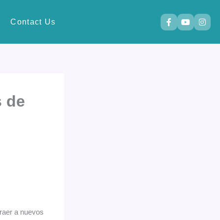
Contact Us
 de
traer a nuevos