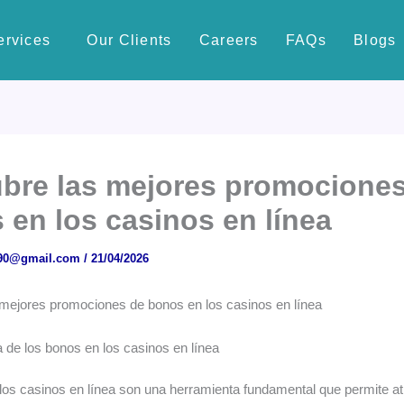
ervices
Our Clients
Careers
FAQs
Blogs
bre las mejores promociones
 en los casinos en línea
i90@gmail.com
/
21/04/2026
mejores promociones de bonos en los casinos en línea
 de los bonos en los casinos en línea
los casinos en línea son una herramienta fundamental que permite a