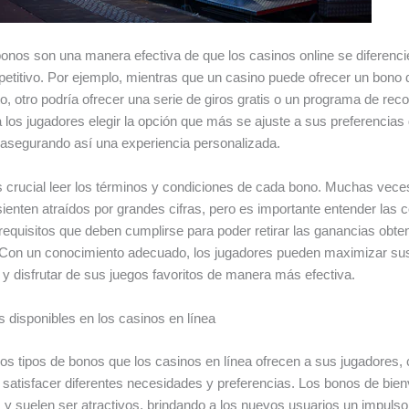
onos son una manera efectiva de que los casinos online se diferenci
titivo. Por ejemplo, mientras que un casino puede ofrecer un bono 
o, otro podría ofrecer una serie de giros gratis o un programa de re
 los jugadores elegir la opción que más se ajuste a sus preferencias
, asegurando así una experiencia personalizada.
 crucial leer los términos y condiciones de cada bono. Muchas veces
ienten atraídos por grandes cifras, pero es importante entender las 
requisitos que deben cumplirse para poder retirar las ganancias obte
 Con un conocimiento adecuado, los jugadores pueden maximizar su
y disfrutar de sus juegos favoritos de manera más efectiva.
 disponibles en los casinos en línea
os tipos de bonos que los casinos en línea ofrecen a sus jugadores,
satisfacer diferentes necesidades y preferencias. Los bonos de bien
suelen ser atractivos, brindando a los nuevos usuarios un impulso s