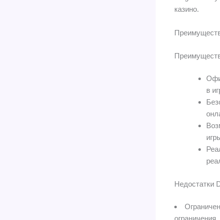
казино.
Преимуществ
Преимуществ
Офи
в и
Без
онл
Воз
игры
Реа
реа
Недостатки D
Ограничен
ограничения.