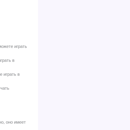
можете играть
грать в
е играть в
учать
но, оно имеет