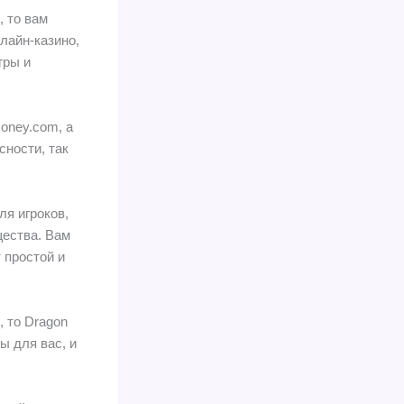
, то вам
лайн-казино,
гры и
oney.com, а
сности, так
ля игроков,
ества. Вам
т простой и
, то Dragon
ы для вас, и