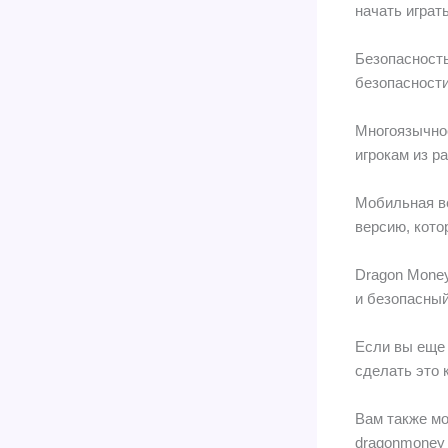
начать играт
Безопасность
безопасности
Многоязычнос
игрокам из р
Мобильная в
версию, кото
Dragon Money
и безопасный
Если вы еще 
сделать это 
Вам также мо
dragonmoney 