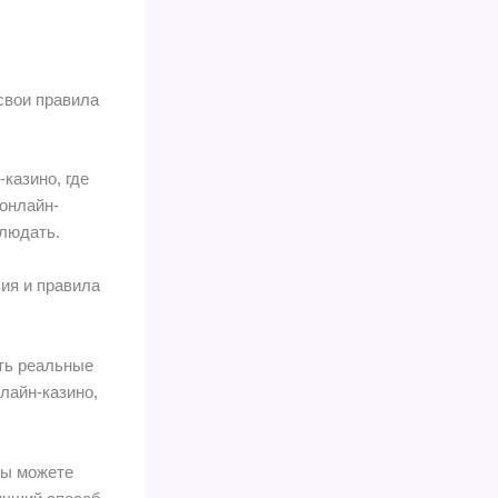
 свои правила
казино, где
онлайн-
блюдать.
ия и правила
ать реальные
лайн-казино,
вы можете