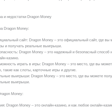
а и недостатки Dragon Money
а Dragon Money:
циальный сайт: Dragon Money – это официальный сайт, где вы 
гры и получать реальные выигрыши.
опасность: Dragon Money – это надежный и безопасный способ и
айн-казино.
можность играть в игры: Dragon Money – это место, где вы может
, такие как слоты, карточные игры и другие.
льные выигрыши: Dragon Money – это место, где вы можете пол
льные выигрыши.
ragon Money:
ия: Dragon Money – это онлайн-казино, и как любое онлайн-кази