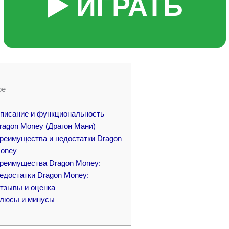
▶️ ИГРАТЬ
ое
писание и функциональность
ragon Money (Драгон Мани)
реимущества и недостатки Dragon
oney
реимущества Dragon Money:
едостатки Dragon Money:
тзывы и оценка
люсы и минусы