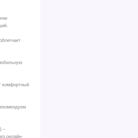
гии
ций.
облегчает
мобильную
ут комфортный
 рекомендуем
) –
го онлайн-