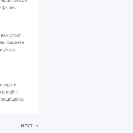
лучший способ
ыигрыши.
 вам стоит
 вы сможете
олучать
данных и
в онлайн-
т защищены.
NEXT