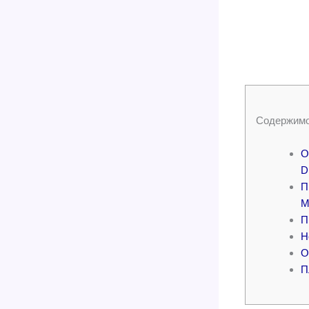
Содержим
О
D
П
M
П
Н
О
П