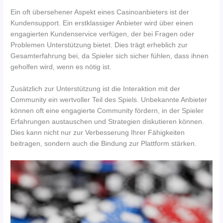
Ein oft übersehener Aspekt eines Casinoanbieters ist der
Kundensupport. Ein erstklassiger Anbieter wird über einen
engagierten Kundenservice verfügen, der bei Fragen oder
Problemen Unterstützung bietet. Dies trägt erheblich zur
Gesamterfahrung bei, da Spieler sich sicher fühlen, dass ihnen
geholfen wird, wenn es nötig ist.
Zusätzlich zur Unterstützung ist die Interaktion mit der
Community ein wertvoller Teil des Spiels. Unbekannte Anbieter
können oft eine engagierte Community fördern, in der Spieler
Erfahrungen austauschen und Strategien diskutieren können.
Dies kann nicht nur zur Verbesserung Ihrer Fähigkeiten
beitragen, sondern auch die Bindung zur Plattform stärken.