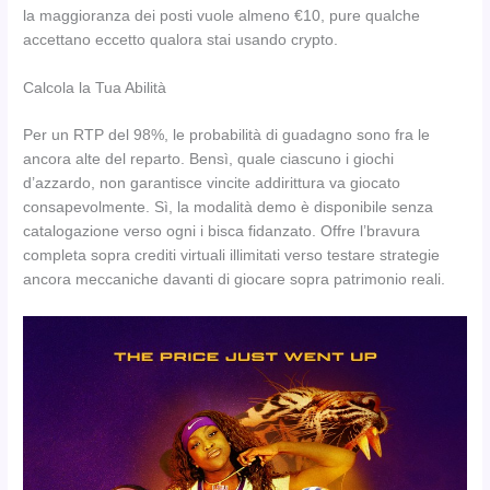
la maggioranza dei posti vuole almeno €10, pure qualche
accettano eccetto qualora stai usando crypto.
Calcola la Tua Abilità
Per un RTP del 98%, le probabilità di guadagno sono fra le
ancora alte del reparto. Bensì, quale ciascuno i giochi
d’azzardo, non garantisce vincite addirittura va giocato
consapevolmente. Sì, la modalità demo è disponibile senza
catalogazione verso ogni i bisca fidanzato. Offre l’bravura
completa sopra crediti virtuali illimitati verso testare strategie
ancora meccaniche davanti di giocare sopra patrimonio reali.