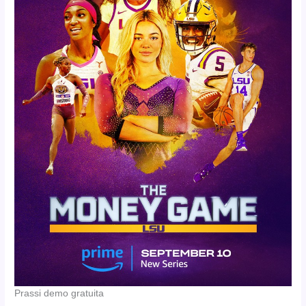
Prassi demo gratuita