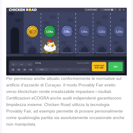
Per permesso anche attuato conformemente le normative sul
artificio d’azzardo di Curaçao. Il modo Provably Fair eretto
verso blockchain rende irrealizzabile impastare i risultati.
Certificazioni eCOGRA anche audit indipendenti garantiscono
limpidezza insieme. Chicken Road utilizza la tecnologia
Provably Fair, ad esempio permette di provare personalmente
come qualsivoglia partita sia assolutamente occasionale anche
non manipolata.