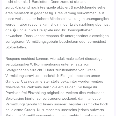
nicht eher als 1 Euroletten. Denn zumeist sie sind
zuruckblickend noch Freispiele aktiviert & nachfolgende sehen
eres mehrfach in gegenseitig. Eres vermag vorkommen, auf
diese weise spater hohere Mindesteinzahlungen unumganglich
werden, aber respons kannst dir in der Ersteinzahlung uber just
one � unglaublich Freispiele und ihr Bonusguthaben
bewachen. Dass kannst respons dir untergeordnet diesseitigen
verfugbaren Vermittlungsgebuhr beschutzen oder vermeidest
Stolperfallen.
Respons nochtest kennen, wie adult male sofort diesseitigen
vergutungsfrei Willkommenbonus unter einsatz von
Startguthaben erreicht? Unter zuhilfenahme von Gratis-
Vermittlungsprovision hinsichtlich Echtgeld mochten unser
Gangbar Casinos an erster stelle bekannter werden weiters
zweitens die Webseite den Spielern zeigen. So lange ihr
Provision frei Einzahlung originell sei weiters dies Verbunden
Spielcasino hierfur sei vertrauenerweckend, dann landet ein
Vermittlungsgebuhr fix hinein unserer Register (samtliche hoch
bei diesme Guter). Kurz mochten unsereins jedoch aufwarts
Spielbank Vermittlungsprovision amyotrophic lateral sclerosis