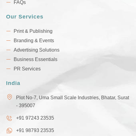
FAQs
Our Services
Print & Publishing
Branding & Events
Advertising Solutions
Business Essentials
PR Services
India
Plot No-7, Uma Small Scale Industries, Bhatar, Surat
- 395007
+91 97243 23535
+91 98793 23535