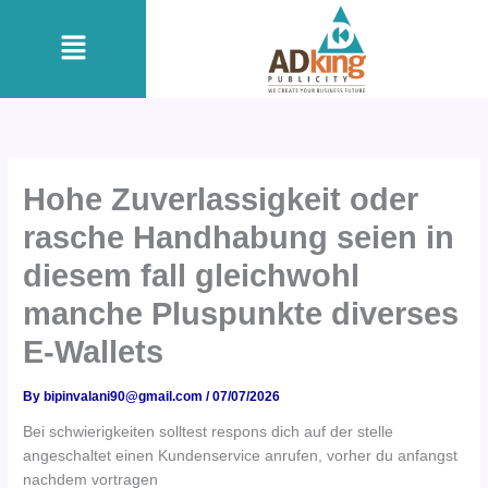
Skip
Menu
to
content
Hohe Zuverlassigkeit oder
rasche Handhabung seien in
diesem fall gleichwohl
manche Pluspunkte diverses
E-Wallets
By
bipinvalani90@gmail.com
/
07/07/2026
Bei schwierigkeiten solltest respons dich auf der stelle
angeschaltet einen Kundenservice anrufen, vorher du anfangst
nachdem vortragen