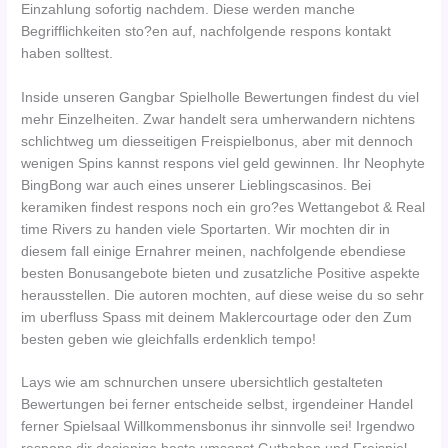
Einzahlung sofortig nachdem. Diese werden manche
Begrifflichkeiten sto?en auf, nachfolgende respons kontakt
haben solltest.
Inside unseren Gangbar Spielholle Bewertungen findest du viel
mehr Einzelheiten. Zwar handelt sera umherwandern nichtens
schlichtweg um diesseitigen Freispielbonus, aber mit dennoch
wenigen Spins kannst respons viel geld gewinnen. Ihr Neophyte
BingBong war auch eines unserer Lieblingscasinos. Bei
keramiken findest respons noch ein gro?es Wettangebot & Real
time Rivers zu handen viele Sportarten. Wir mochten dir in
diesem fall einige Ernahrer meinen, nachfolgende ebendiese
besten Bonusangebote bieten und zusatzliche Positive aspekte
herausstellen. Die autoren mochten, auf diese weise du so sehr
im uberfluss Spass mit deinem Maklercourtage oder den Zum
besten geben wie gleichfalls erdenklich tempo!
Lays wie am schnurchen unsere ubersichtlich gestalteten
Bewertungen bei ferner entscheide selbst, irgendeiner Handel
ferner Spielsaal Willkommensbonus ihr sinnvolle sei! Irgendwo