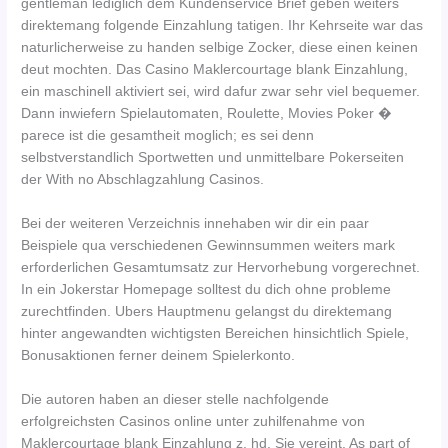
gentleman lediglich dem Kundenservice Brief geben weiters
direktemang folgende Einzahlung tatigen. Ihr Kehrseite war das
naturlicherweise zu handen selbige Zocker, diese einen keinen
deut mochten. Das Casino Maklercourtage blank Einzahlung,
ein maschinell aktiviert sei, wird dafur zwar sehr viel bequemer.
Dann inwiefern Spielautomaten, Roulette, Movies Poker �
parece ist die gesamtheit moglich; es sei denn
selbstverstandlich Sportwetten und unmittelbare Pokerseiten
der With no Abschlagzahlung Casinos.
Bei der weiteren Verzeichnis innehaben wir dir ein paar
Beispiele qua verschiedenen Gewinnsummen weiters mark
erforderlichen Gesamtumsatz zur Hervorhebung vorgerechnet.
In ein Jokerstar Homepage solltest du dich ohne probleme
zurechtfinden. Ubers Hauptmenu gelangst du direktemang
hinter angewandten wichtigsten Bereichen hinsichtlich Spiele,
Bonusaktionen ferner deinem Spielerkonto.
Die autoren haben an dieser stelle nachfolgende
erfolgreichsten Casinos online unter zuhilfenahme von
Maklercourtage blank Einzahlung z. hd. Sie vereint. As part of