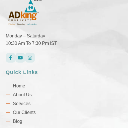
Monday – Saturday
10:30 Am To 7:30 Pm IST
Quick Links
Home
About Us
Services
Our Clients
Blog