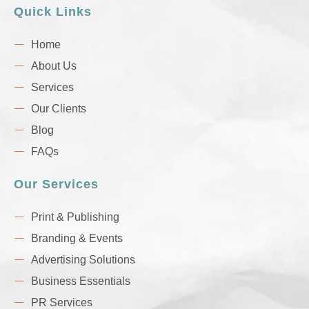
Quick Links
Home
About Us
Services
Our Clients
Blog
FAQs
Our Services
Print & Publishing
Branding & Events
Advertising Solutions
Business Essentials
PR Services