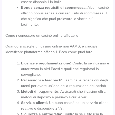
essere disponibili in Italia.
Bonus senza requisiti di scommessa:
Alcuni casinò
offrono bonus senza alcun requisito di scommessa, il
che significa che puoi prelevare le vincite più
facilmente.
Come riconoscere un casinò online affidabile
Quando si sceglie un casinò online non AAMS, è cruciale
identificare piattaforme affidabili. Ecco come puoi fare:
Licenze e regolamentazione:
Controlla se il casinò è
autorizzato in altri Paesi e quali enti regolatori lo
sorvegliano.
Recensioni e feedback:
Esamina le recensioni degli
utenti per avere un’idea della reputazione del casinò.
Metodi di pagamento:
Assicurati che il casinò offra
metodi di deposito e prelievo sicuri e vari.
Servizio clienti:
Un buon casinò ha un servizio clienti
reattivo e disponibile 24/7.
Sicurezza e crittografia:
Controlla se il sito usa la