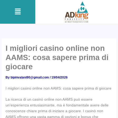
Skip
Menu
to
content
I migliori casino online non
AAMS: cosa sapere prima di
giocare
By
bipinvalani90@gmail.com
/
19/04/2026
I migliori casino online non AAMS: cosa sapere prima di giocare
La ricerca di un casinò online non AAMS può essere
un’esperienza entusiasmante, ma è fondamentale avere delle
conoscenze chiare prima di iniziare a giocare. I casinò non
AAMS offrono una vasta gamma di opzioni e bonus che