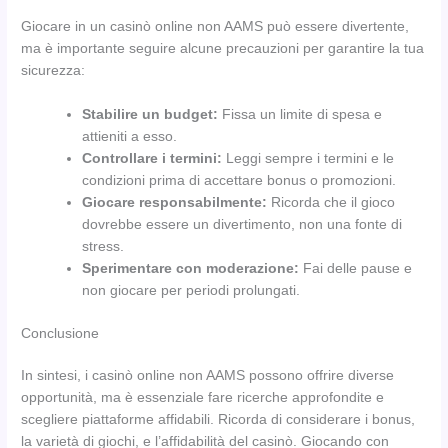
Giocare in un casinò online non AAMS può essere divertente,
ma è importante seguire alcune precauzioni per garantire la tua
sicurezza:
Stabilire un budget:
Fissa un limite di spesa e
attieniti a esso.
Controllare i termini:
Leggi sempre i termini e le
condizioni prima di accettare bonus o promozioni.
Giocare responsabilmente:
Ricorda che il gioco
dovrebbe essere un divertimento, non una fonte di
stress.
Sperimentare con moderazione:
Fai delle pause e
non giocare per periodi prolungati.
Conclusione
In sintesi, i casinò online non AAMS possono offrire diverse
opportunità, ma è essenziale fare ricerche approfondite e
scegliere piattaforme affidabili. Ricorda di considerare i bonus,
la varietà di giochi, e l’affidabilità del casinò. Giocando con