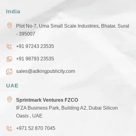
India
Plot No-7, Uma Small Scale Industries, Bhatar, Surat
- 395007
+91 97243 23535
+91 98793 23535
sales@adkingpublicity.com
UAE
Sprintmark Ventures FZCO
IFZA Business Park, Building A2, Dubai Silicon
Oasis , UAE
+971 52 870 7045