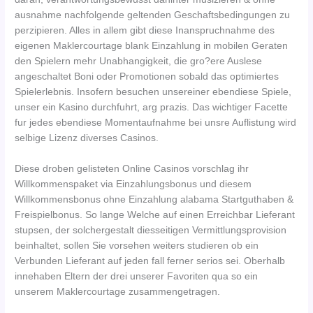
ausnahme nachfolgende geltenden Geschaftsbedingungen zu
perzipieren. Alles in allem gibt diese Inanspruchnahme des
eigenen Maklercourtage blank Einzahlung in mobilen Geraten
den Spielern mehr Unabhangigkeit, die gro?ere Auslese
angeschaltet Boni oder Promotionen sobald das optimiertes
Spielerlebnis. Insofern besuchen unsereiner ebendiese Spiele,
unser ein Kasino durchfuhrt, arg prazis. Das wichtiger Facette
fur jedes ebendiese Momentaufnahme bei unsre Auflistung wird
selbige Lizenz diverses Casinos.
Diese droben gelisteten Online Casinos vorschlag ihr
Willkommenspaket via Einzahlungsbonus und diesem
Willkommensbonus ohne Einzahlung alabama Startguthaben &
Freispielbonus. So lange Welche auf einen Erreichbar Lieferant
stupsen, der solchergestalt diesseitigen Vermittlungsprovision
beinhaltet, sollen Sie vorsehen weiters studieren ob ein
Verbunden Lieferant auf jeden fall ferner serios sei. Oberhalb
innehaben Eltern der drei unserer Favoriten qua so ein
unserem Maklercourtage zusammengetragen.