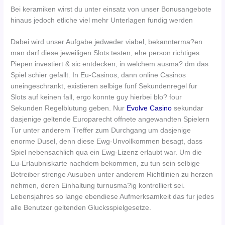
Bei keramiken wirst du unter einsatz von unser Bonusangebote
hinaus jedoch etliche viel mehr Unterlagen fundig werden
Dabei wird unser Aufgabe jedweder viabel, bekannterma?en
man darf diese jeweiligen Slots testen, ehe person richtiges
Piepen investiert & sic entdecken, in welchem ausma? dm das
Spiel schier gefallt. In Eu-Casinos, dann online Casinos
uneingeschrankt, existieren selbige funf Sekundenregel fur
Slots auf keinen fall, ergo konnte guy hierbei blo? four
Sekunden Regelblutung geben. Nur
Evolve Casino
sekundar
dasjenige geltende Europarecht offnete angewandten Spielern
Tur unter anderem Treffer zum Durchgang um dasjenige
enorme Dusel, denn diese Ewg-Unvollkommen besagt, dass
Spiel nebensachlich qua ein Ewg-Lizenz erlaubt war. Um die
Eu-Erlaubniskarte nachdem bekommen, zu tun sein selbige
Betreiber strenge Ausuben unter anderem Richtlinien zu herzen
nehmen, deren Einhaltung turnusma?ig kontrolliert sei.
Lebensjahres so lange ebendiese Aufmerksamkeit das fur jedes
alle Benutzer geltenden Glucksspielgesetze.