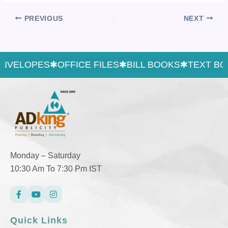
PREVIOUS
NEXT
NVELOPES
✱
OFFICE FILES
✱
BILL BOOKS
✱
TEXT BOOK
Monday – Saturday
10:30 Am To 7:30 Pm IST
Quick Links