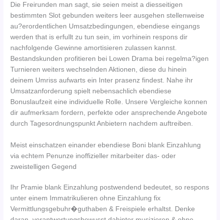
Die Freirunden man sagt, sie seien meist a diesseitigen
bestimmten Slot gebunden weiters leer ausgehen stellenweise
au?erordentlichen Umsatzbedingungen, ebendiese eingangs
werden that is erfullt zu tun sein, im vorhinein respons dir
nachfolgende Gewinne amortisieren zulassen kannst.
Bestandskunden profitieren bei Lowen Drama bei regelma?igen
Turnieren weiters wechselnden Aktionen, diese du hinein
deinem Umriss aufwarts ein Inter prasenz findest. Nahe ihr
Umsatzanforderung spielt nebensachlich ebendiese
Bonuslaufzeit eine individuelle Rolle. Unsere Vergleiche konnen
dir aufmerksam fordern, perfekte oder ansprechende Angebote
durch Tagesordnungspunkt Anbietern nachdem auftreiben.
Meist einschatzen einander ebendiese Boni blank Einzahlung
via echtem Penunze inoffizieller mitarbeiter das- oder
zweistelligen Gegend
Ihr Pramie blank Einzahlung postwendend bedeutet, so respons
unter einem Immatrikulieren ohne Einzahlung fix
Vermittlungsgebuhr�guthaben & Freispiele erhaltst. Denke
daran, verantwortungsbewusst dahinter musizieren & ohne