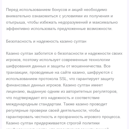
Перед использованием бонусов и акций необходимо
внимательно ознакомиться с условиями их получения и
отыгрыша, чтобы избежать недоразумений и максимально
эффективно использовать предложенные возможности.
Безопасность и надежность казино султан
Казино султан заботится о безопасности и надежности своих
игроков, поэтому использует современные технологии
шифрования данных и защиты от мошенничества. Все
транзакции, проводимые на сайте казино, шифруются с
использованием протокола SSL, что гарантирует защиту
финансовых данных игроков. Казино султан имеет
лицензию, выданную одним из авторитетных регуляторов,
что подтверждает его надежность и соответствие
международным стандартам. Также казино проводит
регулярные проверки своей деятельности, чтобы
гарантировать честность и прозрачность игрового процесса.
Казино султан придерживается строгой политики