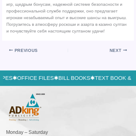
игр, щедрым бонусам, надежной системе безопасности и
профессиональной службе поддержки, оно предлагает
игрокам незабываемый опыт и высокие шансы на выигрыш.
Погрузитесь в атмосферу роскоши и азарта в казино султан
и почувствуйте себя настоящим султаном удачи!
PREVIOUS
NEXT
ES
✱
OFFICE FILES
✱
BILL BOOKS
✱
TEXT BOOK & BO
Monday – Saturday