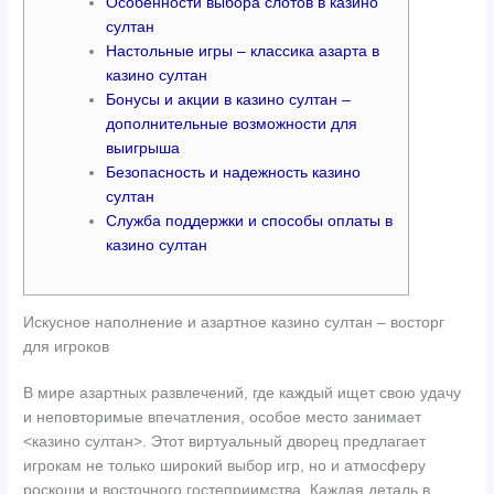
Особенности выбора слотов в казино
султан
Настольные игры – классика азарта в
казино султан
Бонусы и акции в казино султан –
дополнительные возможности для
выигрыша
Безопасность и надежность казино
султан
Служба поддержки и способы оплаты в
казино султан
Искусное наполнение и азартное казино султан – восторг
для игроков
В мире азартных развлечений, где каждый ищет свою удачу
и неповторимые впечатления, особое место занимает
<казино султан>. Этот виртуальный дворец предлагает
игрокам не только широкий выбор игр, но и атмосферу
роскоши и восточного гостеприимства. Каждая деталь в