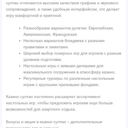
султан отличаются высоким качеством графики и звукового
сопровождения, а также удобным интерфейсом, что делает
игру комфортной и приятной.
Разнообразие вариантов рулетки: Европейская,
Американская, Французская.
Несколько вариантов блэкджека с разными
правилами и лимитами.
Широкий выбор покерных игр для игроков с разным
уровнем подготовки.
Настольные игры с живыми дилерами для
максимального погружения в атмосферу казино.
Регулярные турниры по различным настольным
играм с крупными призовыми фондами.
Казино султан постоянно расширяет ассортимент
настольных игр, чтобы предложить игрокам еще больше
возможностей для азартного отдыха.
Бонусы и акции в казино султан – дополнительные