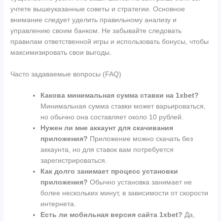
учтете вышеуказанные советы и стратегии. Основное
внимание следует уделить правильному анализу и
управлению своим банком. Не забывайте следовать
правилам ответственной игры и использовать бонусы, чтобы
максимизировать свои выгоды.
Часто задаваемые вопросы (FAQ)
Какова минимальная сумма ставки на 1xbet?
Минимальная сумма ставки может варьироваться,
но обычно она составляет около 10 рублей.
Нужен ли мне аккаунт для скачивания
приложения?
Приложение можно скачать без
аккаунта, но для ставок вам потребуется
зарегистрироваться.
Как долго занимает процесс установки
приложения?
Обычно установка занимает не
более нескольких минут, в зависимости от скорости
интернета.
Есть ли мобильная версия сайта 1xbet?
Да,