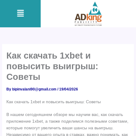
Skip
Menu
to
content
Как скачать 1xbet и
повысить выигрыш:
Советы
By
bipinvalani90@gmail.com
/
19/04/2026
Как скачать 1xbet и повысить выигрыш: Советы
В нашем сегодняшнем обзоре мы научим вас, как скачать
приложение 1xbet, а также поделимся полезными советами,
которые помогут увеличить ваши шансы на выигрыш.
Независимо от вашего опыта в ставках, важно понимать, как