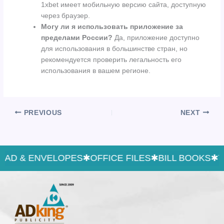
1xbet имеет мобильную версию сайта, доступную
через браузер.
Могу ли я использовать приложение за
пределами России?
Да, приложение доступно
для использования в большинстве стран, но
рекомендуется проверить легальность его
использования в вашем регионе.
PREVIOUS
NEXT
AD & ENVELOPES
✱
OFFICE FILES
✱
BILL BOOKS
✱
TE