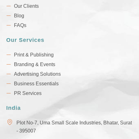
Our Clients
Blog
FAQs
Our Services
Print & Publishing
Branding & Events
Advertising Solutions
Business Essentials
PR Services
India
Plot No-7, Uma Small Scale Industries, Bhatar, Surat
- 395007