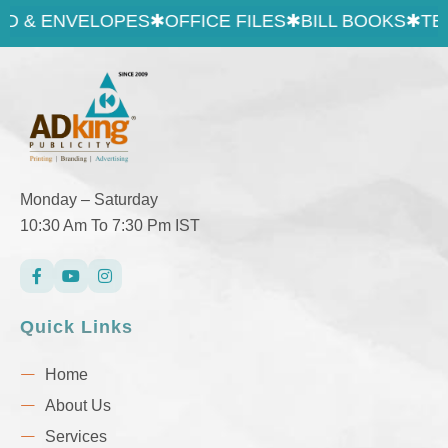
 & ENVELOPES
✱
OFFICE FILES
✱
BILL BOOKS
✱
TEXT
Monday – Saturday
10:30 Am To 7:30 Pm IST
Quick Links
Home
About Us
Services