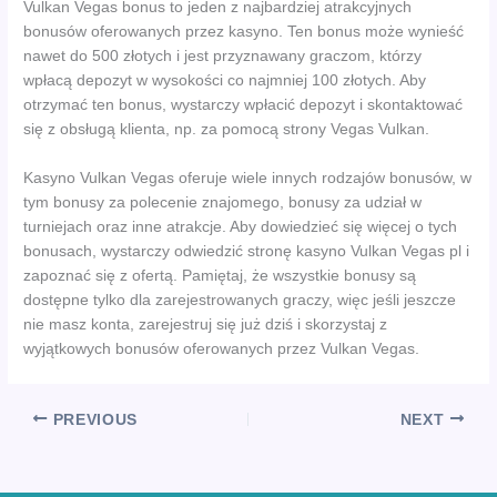
Vulkan Vegas bonus to jeden z najbardziej atrakcyjnych
bonusów oferowanych przez kasyno. Ten bonus może wynieść
nawet do 500 złotych i jest przyznawany graczom, którzy
wpłacą depozyt w wysokości co najmniej 100 złotych. Aby
otrzymać ten bonus, wystarczy wpłacić depozyt i skontaktować
się z obsługą klienta, np. za pomocą strony Vegas Vulkan.
Kasyno Vulkan Vegas oferuje wiele innych rodzajów bonusów, w
tym bonusy za polecenie znajomego, bonusy za udział w
turniejach oraz inne atrakcje. Aby dowiedzieć się więcej o tych
bonusach, wystarczy odwiedzić stronę kasyno Vulkan Vegas pl i
zapoznać się z ofertą. Pamiętaj, że wszystkie bonusy są
dostępne tylko dla zarejestrowanych graczy, więc jeśli jeszcze
nie masz konta, zarejestruj się już dziś i skorzystaj z
wyjątkowych bonusów oferowanych przez Vulkan Vegas.
PREVIOUS
NEXT