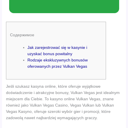
Содержимое
Jak zarejestrować się w kasynie i
uzyskać bonus powitalny
Rodzaje ekskluzywnych bonusów
oferowanych przez Vulkan Vegas
Jeśli szukasz kasyna online, które oferuje wyjątkowe
doświadczenie i atrakcyjne bonusy, Vulkan Vegas jest idealnym
miejscem dla Ciebie. To kasyno online Vulkan Vegas, znane
również jako Vulkan Vegas Casino, Vegas Vulkan lub Vulkan
Vegas Kasyno, oferuje szeroki wybór gier i promocji, które
zadowolą nawet najbardziej wymagających graczy.