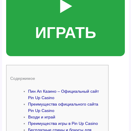
▶️
ИГРАТЬ
Содержимое
Пин Ап Казино – Официальный сайт
Pin Up Casino
Преимущества официального сайта
Pin Up Casino
Входи и играй
Преимущества игры в Pin Up Casino
Бесплатные спины и бонусы для