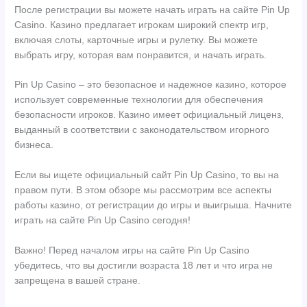
После регистрации вы можете начать играть на сайте Pin Up
Casino. Казино предлагает игрокам широкий спектр игр,
включая слоты, карточные игры и рулетку. Вы можете
выбрать игру, которая вам понравится, и начать играть.
Pin Up Casino – это безопасное и надежное казино, которое
использует современные технологии для обеспечения
безопасности игроков. Казино имеет официальный лиценз,
выданный в соответствии с законодательством игорного
бизнеса.
Если вы ищете официальный сайт Pin Up Casino, то вы на
правом пути. В этом обзоре мы рассмотрим все аспекты
работы казино, от регистрации до игры и выигрыша. Начните
играть на сайте Pin Up Casino сегодня!
Важно! Перед началом игры на сайте Pin Up Casino
убедитесь, что вы достигли возраста 18 лет и что игра не
запрещена в вашей стране.