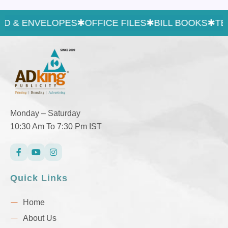
 & ENVELOPES
✱
OFFICE FILES
✱
BILL BOOKS
✱
TEXT
Monday – Saturday
10:30 Am To 7:30 Pm IST
Quick Links
Home
About Us