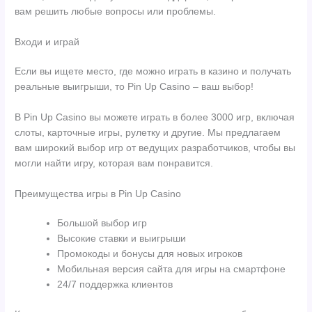
вам решить любые вопросы или проблемы.
Входи и играй
Если вы ищете место, где можно играть в казино и получать
реальные выигрыши, то Pin Up Casino – ваш выбор!
В Pin Up Casino вы можете играть в более 3000 игр, включая
слоты, карточные игры, рулетку и другие. Мы предлагаем
вам широкий выбор игр от ведущих разработчиков, чтобы вы
могли найти игру, которая вам понравится.
Преимущества игры в Pin Up Casino
Большой выбор игр
Высокие ставки и выигрыши
Промокоды и бонусы для новых игроков
Мобильная версия сайта для игры на смартфоне
24/7 поддержка клиентов