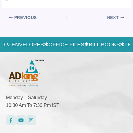
PREVIOUS
NEXT
 & ENVELOPES
✱
OFFICE FILES
✱
BILL BOOKS
✱
TEXT
Monday – Saturday
10:30 Am To 7:30 Pm IST