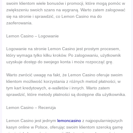
swoim klientom wiele bonusów i promocji, które mogą pomóc w
zwiększeniu swoich szans na wygraną. Warto zatem zalogować
się na stronie i sprawdzić, co Lemon Casino ma do
zaoferowania.
Lemon Casino – Logowanie
Logowanie na stronie Lemon Casino jest prostym procesem,
który wymaga tylko kilku kroków. Po zalogowaniu, użytkownik
uzyskuje dostęp do swojego konta i może rozpocząć grę.
Warto zwrócić uwagę na fakt, że Lemon Casino oferuje swoim
klientom możliwość korzystania z różnych metod płatności, w
tym kart kredytowych, e-walletów i innych. Warto zatem
sprawdzić, które metody płatności są dostępne dla użytkownika.
Lemon Casino – Recenzja
Lemon Casino jest jednym
lemoncasino
z najpopularniejszych
kasyn online w Polsce, oferując swoim klientom szeroką gamę