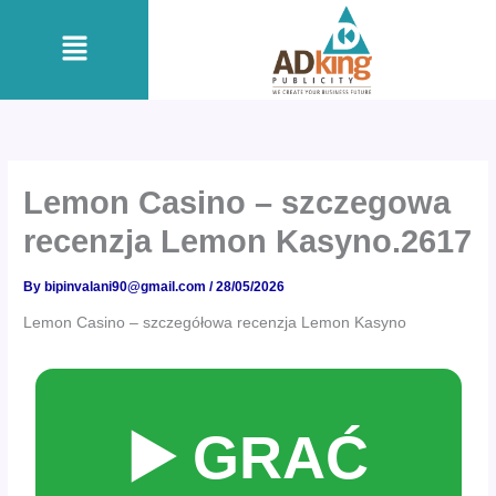
Skip
Menu
to
content
Lemon Casino – szczegowa
recenzja Lemon Kasyno.2617
By
bipinvalani90@gmail.com
/
28/05/2026
Lemon Casino – szczegółowa recenzja Lemon Kasyno
▶️ GRAĆ