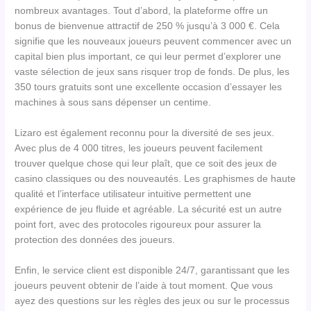
nombreux avantages. Tout d’abord, la plateforme offre un
bonus de bienvenue attractif de 250 % jusqu’à 3 000 €. Cela
signifie que les nouveaux joueurs peuvent commencer avec un
capital bien plus important, ce qui leur permet d’explorer une
vaste sélection de jeux sans risquer trop de fonds. De plus, les
350 tours gratuits sont une excellente occasion d’essayer les
machines à sous sans dépenser un centime.
Lizaro est également reconnu pour la diversité de ses jeux.
Avec plus de 4 000 titres, les joueurs peuvent facilement
trouver quelque chose qui leur plaît, que ce soit des jeux de
casino classiques ou des nouveautés. Les graphismes de haute
qualité et l’interface utilisateur intuitive permettent une
expérience de jeu fluide et agréable. La sécurité est un autre
point fort, avec des protocoles rigoureux pour assurer la
protection des données des joueurs.
Enfin, le service client est disponible 24/7, garantissant que les
joueurs peuvent obtenir de l’aide à tout moment. Que vous
ayez des questions sur les règles des jeux ou sur le processus