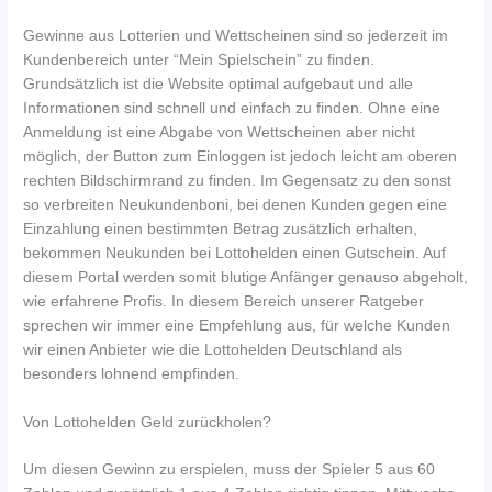
Gewinne aus Lotterien und Wettscheinen sind so jederzeit im
Kundenbereich unter “Mein Spielschein” zu finden.
Grundsätzlich ist die Website optimal aufgebaut und alle
Informationen sind schnell und einfach zu finden. Ohne eine
Anmeldung ist eine Abgabe von Wettscheinen aber nicht
möglich, der Button zum Einloggen ist jedoch leicht am oberen
rechten Bildschirmrand zu finden. Im Gegensatz zu den sonst
so verbreiten Neukundenboni, bei denen Kunden gegen eine
Einzahlung einen bestimmten Betrag zusätzlich erhalten,
bekommen Neukunden bei Lottohelden einen Gutschein. Auf
diesem Portal werden somit blutige Anfänger genauso abgeholt,
wie erfahrene Profis. In diesem Bereich unserer Ratgeber
sprechen wir immer eine Empfehlung aus, für welche Kunden
wir einen Anbieter wie die Lottohelden Deutschland als
besonders lohnend empfinden.
Von Lottohelden Geld zurückholen?
Um diesen Gewinn zu erspielen, muss der Spieler 5 aus 60