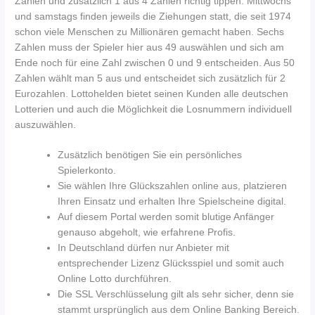
Zahlen und zusätzlich 1 aus 4 Zahlen richtig tippen. Mittwochs
und samstags finden jeweils die Ziehungen statt, die seit 1974
schon viele Menschen zu Millionären gemacht haben. Sechs
Zahlen muss der Spieler hier aus 49 auswählen und sich am
Ende noch für eine Zahl zwischen 0 und 9 entscheiden. Aus 50
Zahlen wählt man 5 aus und entscheidet sich zusätzlich für 2
Eurozahlen. Lottohelden bietet seinen Kunden alle deutschen
Lotterien und auch die Möglichkeit die Losnummern individuell
auszuwählen.
Zusätzlich benötigen Sie ein persönliches
Spielerkonto.
Sie wählen Ihre Glückszahlen online aus, platzieren
Ihren Einsatz und erhalten Ihre Spielscheine digital.
Auf diesem Portal werden somit blutige Anfänger
genauso abgeholt, wie erfahrene Profis.
In Deutschland dürfen nur Anbieter mit
entsprechender Lizenz Glücksspiel und somit auch
Online Lotto durchführen.
Die SSL Verschlüsselung gilt als sehr sicher, denn sie
stammt ursprünglich aus dem Online Banking Bereich.