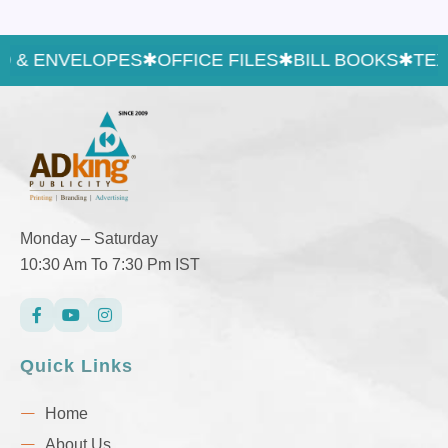
& ENVELOPES
✱
OFFICE FILES
✱
BILL BOOKS
✱
TEXT 
Monday – Saturday
10:30 Am To 7:30 Pm IST
Quick Links
Home
About Us