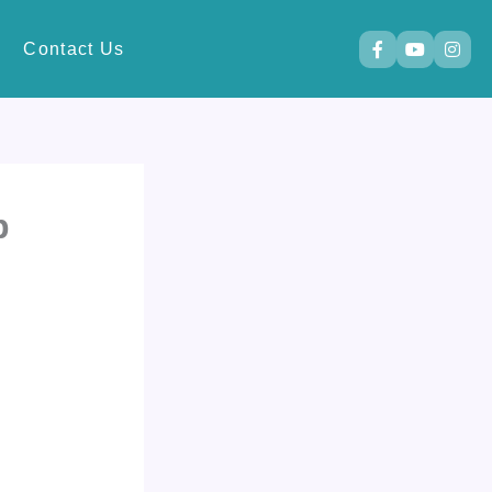
Contact Us
р