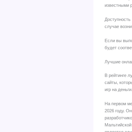
известными 
Доступность 
случае возни
Если вы выпо
будет соотве
Лучшие онлай
В рейтинге л
сайты, котор
игр на деньги
На первом ме
2026 году. О
разработчико
Мальтийской 
является одн