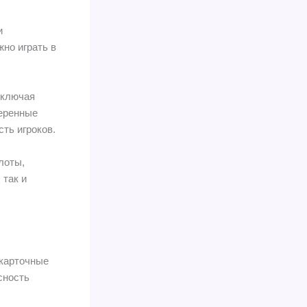
и
но играть в
включая
веренные
ть игроков.
лоты,
 так и
 карточные
сность