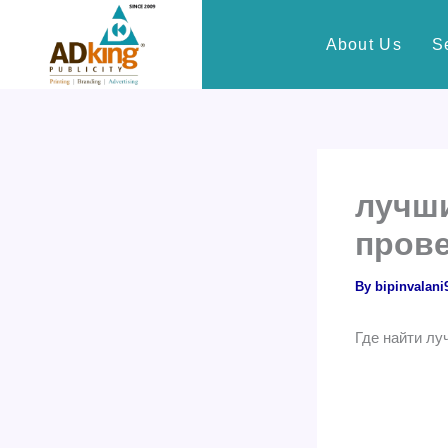
Skip
to
About Us
S
content
лучши
прове
By
bipinvalan
Где найти лу