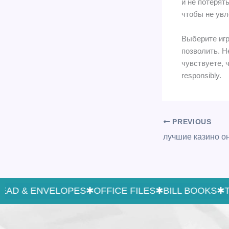
и не потерят
чтобы не увл
Выберите игр
позволить. Н
чувствуете, 
responsibly.
PREVIOUS
D & ENVELOPES
✱
OFFICE FILES
✱
BILL BOOKS
✱
TEXT