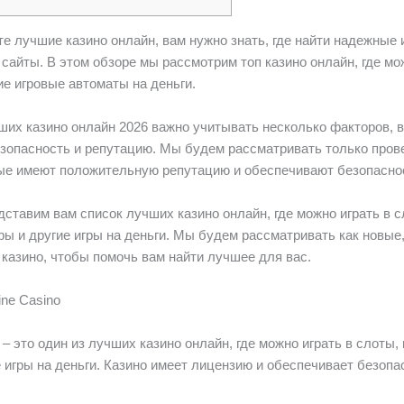
е лучшие казино онлайн, вам нужно знать, где найти надежные 
сайты. В этом обзоре мы рассмотрим топ казино онлайн, где мож
ие игровые автоматы на деньги.
ших казино онлайн 2026 важно учитывать несколько факторов, 
зопасность и репутацию. Мы будем рассматривать только про
ые имеют положительную репутацию и обеспечивают безопаснос
ставим вам список лучших казино онлайн, где можно играть в с
ры и другие игры на деньги. Мы будем рассматривать как новые,
казино, чтобы помочь вам найти лучшее для вас.
ine Casino
o – это один из лучших казино онлайн, где можно играть в слоты,
е игры на деньги. Казино имеет лицензию и обеспечивает безопа