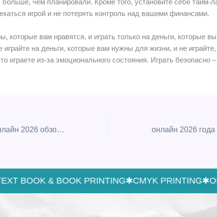
ь больше, чем планировали. Кроме того, установите себе тайм-л
екаться игрой и не потерять контроль над вашими финансами.
ы, которые вам нравятся, и играть только на деньги, которые в
е играйте на деньги, которые вам нужны для жизни, и не играйте,
что играете из-за эмоционального состояния. Играть безопасно –
лучшие казино онлайн 2026 обзор проверенных сайтов.7297
 BOOK & BOOK PRINTING
✱
CMYK PRINTING
✱
OFFS