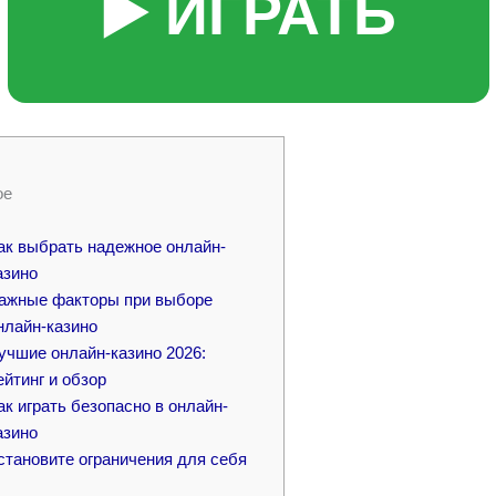
▶️ ИГРАТЬ
ое
ак выбрать надежное онлайн-
азино
ажные факторы при выборе
нлайн-казино
учшие онлайн-казино 2026:
ейтинг и обзор
ак играть безопасно в онлайн-
азино
становите ограничения для себя