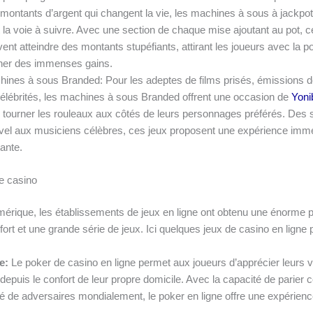
montants d’argent qui changent la vie, les machines à sous à jackpot
 la voie à suivre. Avec une section de chaque mise ajoutant au pot, c
ent atteindre des montants stupéfiants, attirant les joueurs avec la po
ner des immenses gains.
ines à sous Branded: Pour les adeptes de films prisés, émissions de
élébrités, les machines à sous Branded offrent une occasion de
Yoni
e tourner les rouleaux aux côtés de leurs personnages préférés. Des
el aux musiciens célèbres, ces jeux proposent une expérience imme
ante.
e casino
érique, les établissements de jeux en ligne ont obtenu une énorme p
ort et une grande série de jeux. Ici quelques jeux de casino en ligne 
e:
Le poker de casino en ligne permet aux joueurs d’apprécier leurs v
depuis le confort de leur propre domicile. Avec la capacité de parier 
 de adversaires mondialement, le poker en ligne offre une expérienc