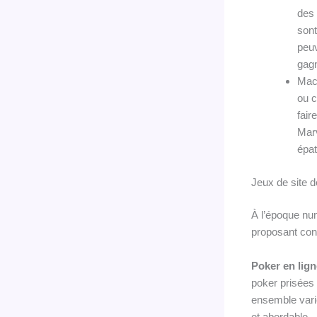
des 
sont
peuv
gag
Mach
ou c
fair
Marv
épat
Jeux de site d
À l’époque num
proposant conf
Poker en lign
poker prisées 
ensemble varié
et abordable.