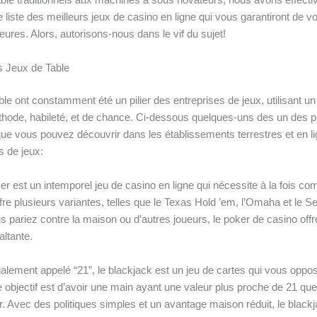
liste des meilleurs jeux de casino en ligne qui vous garantiront de vo
ures. Alors, autorisons-nous dans le vif du sujet!
s Jeux de Table
ble ont constamment été un pilier des entreprises de jeux, utilisant u
thode, habileté, et de chance. Ci-dessous quelques-uns des un des p
que vous pouvez découvrir dans les établissements terrestres et en l
s de jeux:
r est un intemporel jeu de casino en ligne qui nécessite à la fois co
ffre plusieurs variantes, telles que le Texas Hold ’em, l’Omaha et le 
 pariez contre la maison ou d’autres joueurs, le poker de casino offr
ltante.
lement appelé “21”, le blackjack est un jeu de cartes qui vous oppo
e objectif est d’avoir une main ayant une valeur plus proche de 21 que
 Avec des politiques simples et un avantage maison réduit, le blackj