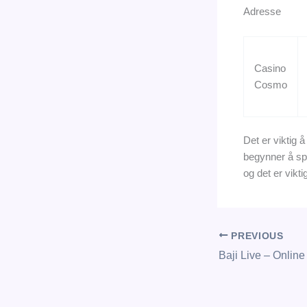
Adresse
Casino
Cosmo
Det er viktig å
begynner å spil
og det er vikti
PREVIOUS