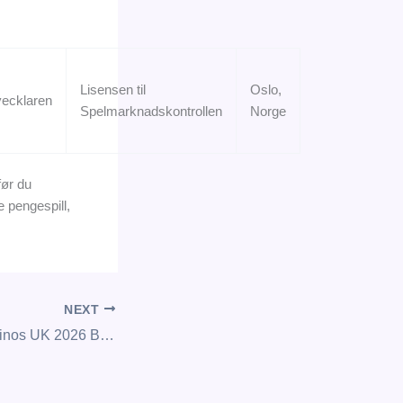
Lisensen til
Oslo,
vecklaren
Spelmarknadskontrollen
Norge
før du
e pengespill,
NEXT
Non GamStop Casinos UK 2026 Best New Casinos Not on GamStop.17016