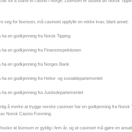
 krav for å starte et casino i Norge. Lisensen er utstedt av Norsk Tippi
.
ere seg for lisensen, må casinoet oppfylle en rekke krav, blant annet:
 ha en godkjenning fra Norsk Tipping
 ha en godkjenning fra Finansinspektionen
 ha en godkjenning fra Norges Bank
 ha en godkjenning fra Helse- og sosialdepartementet
 ha en godkjenning fra Justisdepartementet
ktig å merke at trygge norske casinoer har en godkjenning fra Norsk T
av Norsk Casino Forening.
å huske at lisensen er gyldig i fem år, og at casinoet må gjøre en ans