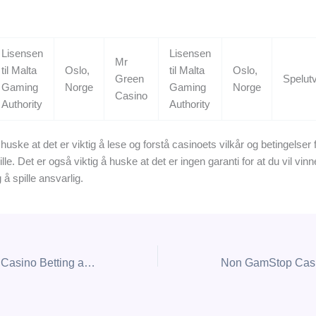
Lisensen
Lisensen
Mr
til Malta
Oslo,
til Malta
Oslo,
Green
Spelut
Gaming
Norge
Gaming
Norge
Casino
Authority
Authority
 huske at det er viktig å lese og forstå casinoets vilkår og betingelser 
le. Det er også viktig å huske at det er ingen garanti for at du vil vinn
g å spille ansvarlig.
Baji Live – Online Casino Betting and Cricket.8391