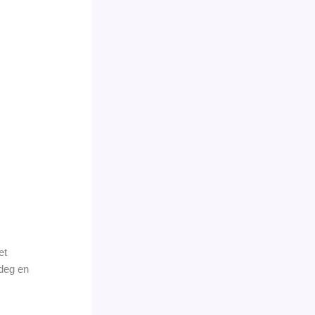
et
 deg en