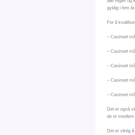
alle regler og
gyldig i fem år
For å kvalifis
– Casinoet må
– Casinoet må
– Casinoet må
– Casinoet må
– Casinoet må
Det er også vi
de er medlem 
Det er viktig 