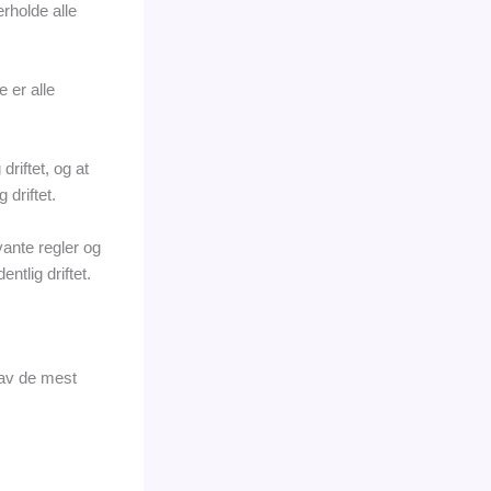
rholde alle
 er alle
driftet, og at
 driftet.
vante regler og
ntlig driftet.
 av de mest