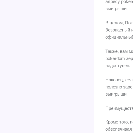
адресу poker
выигрыши.
В целом, Пок
безопасный и
официальный 
Также, вам м
pokerdom зер
недоступен.
Наконец, есл
полезно заре
выигрыши.
Преимуществ
Кроме того, 
обеспечивая 