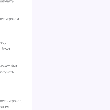
получать
ает игрокам
ресу
т будет
 может быть
получать
ость игроков,
вания