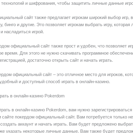
технологий и шифрования, чтобы защитить личные данные игро
циальный сайт также предлагает игрокам широкий выбор игр, 
у, бинго и другие. Это позволяет игрокам выбрать игру, которая
 и насладиться игрой.
рдом официальный сайт также прост и удобен, что позволяет иг
ое время. Для этого не нужно скачивать программное обеспечен
егистрацией, достаточно открыть сайт и начать играть.
ердом официальный сайт – это отличное место для игроков, ко
удобный и доступный способ играть в онлайн-казино.
грать в онлайн-казино Pokerdom
грать в онлайн-казино Pokerdom, вам нужно зарегистрироваться
сайте покердом официальный сайт. Вам потребуется только н
 создать аккаунт и начать играть. Вам будет предложено выбрат
кже указать некоторые личные данные. Вам также будет предло