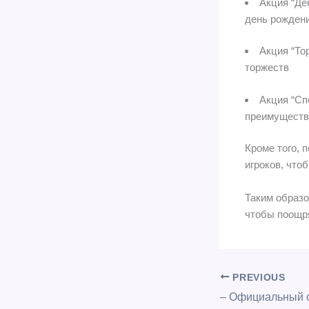
Акция “Де
день рожден
Акция “То
торжеств
Акция “Сп
преимуществ
Кроме того, 
игроков, что
Таким образо
чтобы поощря
PREVIOUS