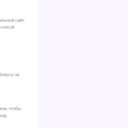
альный сайт,
 способ
бонусы за
ков, чтобы
ход.