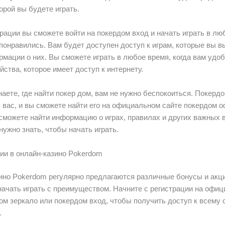
орой вы будете играть.
рации вы сможете войти на покердом вход и начать играть в лю
понравились. Вам будет доступен доступ к играм, которые вы в
рмации о них. Вы сможете играть в любое время, когда вам удобн
йства, которое имеет доступ к интернету.
наете, где найти покер дом, вам не нужно беспокоиться. Покерд
 вас, и вы сможете найти его на официальном сайте покердом
 сможете найти информацию о играх, правилах и других важных 
нужно знать, чтобы начать играть.
ии в онлайн-казино Pokerdom
ино Pokerdom регулярно предлагаются различные бонусы и акци
начать играть с преимуществом. Начните с регистрации на офи
ом зеркало или покердом вход, чтобы получить доступ к всему 
.