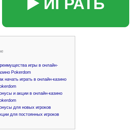
▶️ ИГРАТЬ
ое
реимущества игры в онлайн-
азино Pokerdom
ак начать играть в онлайн-казино
okerdom
онусы и акции в онлайн-казино
okerdom
онусы для новых игроков
кции для постоянных игроков