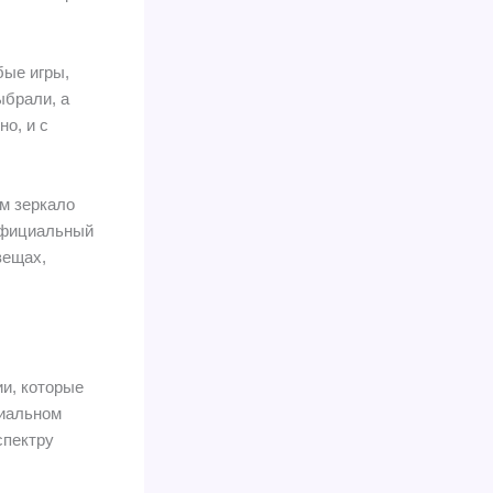
бые игры,
ыбрали, а
о, и с
ом зеркало
 официальный
вещах,
и, которые
циальном
спектру