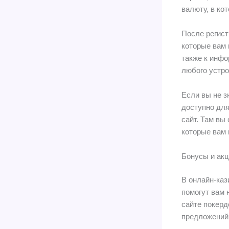
валюту, в кот
После регист
которые вам 
также к инфо
любого устро
Если вы не з
доступно для
сайт. Там вы
которые вам 
Бонусы и акц
В онлайн-каз
помогут вам 
сайте покерд
предложений