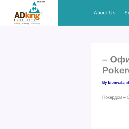
Skip
to
About Us
S
content
– Офи
Poker
By
bipinvalan
Покердом – 