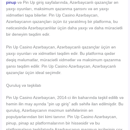
pinup
və Pin Up giriş sayfalarında, Azərbaycanlı qazançlar ən
yaxşı oyunları, maksimum qazanma şansını və ən yaxşı
xidmətləri tapa bilərlər. Pin Up Casino Azərbaycan,
Azərbaycanın qazançları üçün öz yaratılmış bir platforma, bu
nəticəsində Azərbaycanlılar üçün daha yaxşı və daha müraciətli
bir deneyim təqdim edir.
Pin Up Casino Azərbaycan, Azərbaycanlı qazançlar üçün ən
yaxşı oyunları və xidmətləri təqdim edir. Bu platforma qədər
dəqiq məlumatlar, müraciətli xidmətlər və maksimum qazanma
şansı təqdim edilir. Pin Up Casino Azərbaycan, Azərbaycanlı
qazançlar üçün ideal seçimdir.
Quruluş və təşkilatı
Pin Up Casino Azərbaycan, 2014-ci ilin baharında təşkil edilib və
həmin ilin may ayında “pin up giriş” adlı səhifə ilan edilmişdir. Bu
quruluş, Azərbaycanın məzmun səhifələrinin ən
populyarlarından biri kimi tanınır. Pin Up Casino Azərbaycan,
pinup, pinap az platformalarının bir hissəsidir və bu
platformaların təşkilatında Azərbaycanın məzmun işçilərinin çox