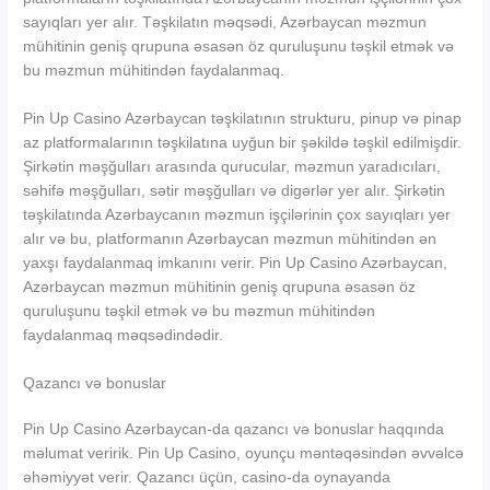
sayıqları yer alır. Təşkilatın məqsədi, Azərbaycan məzmun
mühitinin geniş qrupuna əsasən öz quruluşunu təşkil etmək və
bu məzmun mühitindən faydalanmaq.
Pin Up Casino Azərbaycan təşkilatının strukturu, pinup və pinap
az platformalarının təşkilatına uyğun bir şəkildə təşkil edilmişdir.
Şirkətin məşğulları arasında qurucular, məzmun yaradıcıları,
səhifə məşğulları, sətir məşğulları və digərlər yer alır. Şirkətin
təşkilatında Azərbaycanın məzmun işçilərinin çox sayıqları yer
alır və bu, platformanın Azərbaycan məzmun mühitindən ən
yaxşı faydalanmaq imkanını verir. Pin Up Casino Azərbaycan,
Azərbaycan məzmun mühitinin geniş qrupuna əsasən öz
quruluşunu təşkil etmək və bu məzmun mühitindən
faydalanmaq məqsədindədir.
Qazancı və bonuslar
Pin Up Casino Azərbaycan-da qazancı və bonuslar haqqında
məlumat veririk. Pin Up Casino, oyunçu məntəqəsindən əvvəlcə
əhəmiyyət verir. Qazancı üçün, casino-da oynayanda