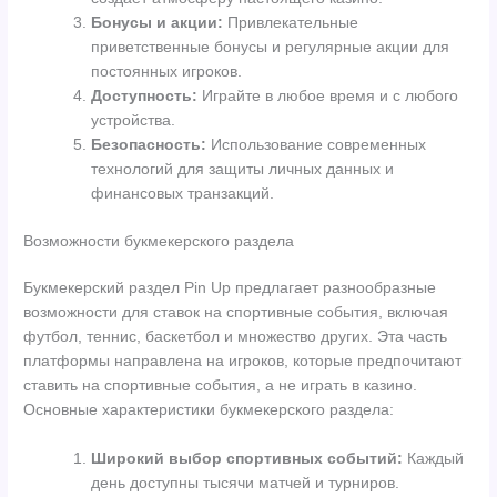
Бонусы и акции:
Привлекательные
приветственные бонусы и регулярные акции для
постоянных игроков.
Доступность:
Играйте в любое время и с любого
устройства.
Безопасность:
Использование современных
технологий для защиты личных данных и
финансовых транзакций.
Возможности букмекерского раздела
Букмекерский раздел Pin Up предлагает разнообразные
возможности для ставок на спортивные события, включая
футбол, теннис, баскетбол и множество других. Эта часть
платформы направлена на игроков, которые предпочитают
ставить на спортивные события, а не играть в казино.
Основные характеристики букмекерского раздела:
Широкий выбор спортивных событий:
Каждый
день доступны тысячи матчей и турниров.