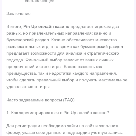
составляющей.
Заключение
В итоге,
Pin Up онлайн казино
предлагает игрокам два
разных, но привлекательных направления: казино и
букмекерский раздел. Казино обеспечивает множество
развлекательных игр, в то время как букмекерский раздел
предлагает возможности для анализа и стратегического
подхода. Финальный выбор зависит от ваших личных
предпочтений и стиля игры. Важно взвесить как
преимущества, так и недостатки каждого направления,
чтобы сделать правильный выбор и получать максимальное
удовольствие от игры.
Часто задаваемые вопросы (FAQ)
1. Как зарегистрироваться в Pin Up онлайн казино?
Для регистрации необходимо зайти на сайт и заполнить
форму, указав свои данные и подтвердив учетную запись.