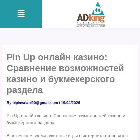
Skip
Menu
to
content
Pin Up онлайн казино:
Сравнение возможностей
казино и букмекерского
раздела
By
bipinvalani90@gmail.com
/
19/04/2026
Pin Up онлайн казино: Сравнение возможностей казино и
букмекерского раздела
В нынешнее время азартные игры в интернете становятся