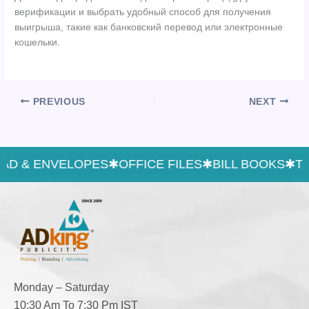
верификации и выбрать удобный способ для получения
выигрыша, такие как банковский перевод или электронные
кошельки.
PREVIOUS
NEXT
D & ENVELOPES
✱
OFFICE FILES
✱
BILL BOOKS
✱
TEX
Monday – Saturday
10:30 Am To 7:30 Pm IST