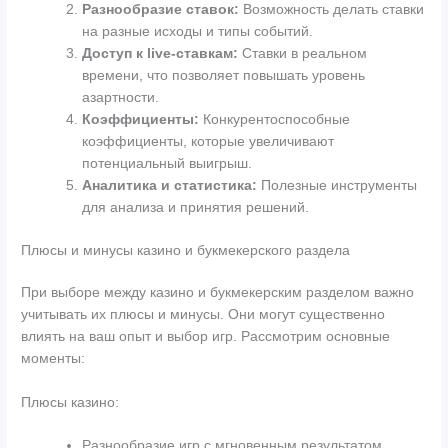
Разнообразие ставок:
Возможность делать ставки
на разные исходы и типы событий.
Доступ к live-ставкам:
Ставки в реальном
времени, что позволяет повышать уровень
азартности.
Коэффициенты:
Конкурентоспособные
коэффициенты, которые увеличивают
потенциальный выигрыш.
Аналитика и статистика:
Полезные инструменты
для анализа и принятия решений.
Плюсы и минусы казино и букмекерского раздела
При выборе между казино и букмекерским разделом важно
учитывать их плюсы и минусы. Они могут существенно
влиять на ваш опыт и выбор игр. Рассмотрим основные
моменты:
Плюсы казино:
Разнообразие игр с мгновенным результатом.