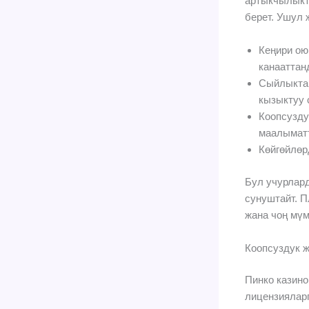
артыкчылыкта
берет. Ушул 
Кеңири ою
канааттан
Сыйлыктар
кызыктуу 
Коопсузду
маалыматт
Көйгөйлөр
Бул учурлар
сунуштайт. 
жана чоң мүм
Коопсуздук 
Пинко казино
лицензиялар