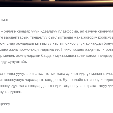
лымат
 – онлайн оюндар үчүн идеалдуу платформа, ал өзүнүн оюнчул
н варианттарын, тиешелүү сыйлыктарды жана жогорку коопсуз
юнчулар оюндарды кызыктуу кылып ойноо үчүн ар кандай бону
рына жана промо-акцияларына ээ. Пинко казино жаңычыл игров
ар менен, оюнчулардын бардык муктаждыктарын канааттандыруу
нду сунуштайт.
өз колдонуучуларына калыстык жана адилеттүүлүк менен камс
ап коопсуздук чараларын колдонот. Бул онлайн казинону колдо
коопсуздук жана оюндардын кеңири тандоосунан ыракат алуу үч
ну тандашат.
оцессу