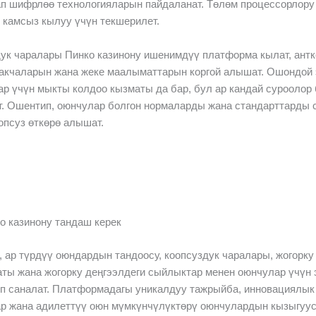
п шифрлөө технологияларын пайдаланат. Төлөм процессорлору
 камсыз кылуу үчүн текшерилет.
ук чаралары Пинко казинону ишенимдүү платформа кылат, антк
 акчаларын жана жеке маалыматтарын коргой алышат. Ошондой 
р үчүн мыкты колдоо кызматы да бар, бул ар кандай суроолор
. Ошентип, оюнчулар болгон нормаларды жана стандарттарды с
псуз өткөрө алышат.
о казинону тандаш керек
, ар түрдүү оюндардын тандоосу, коопсуздук чаралары, жогорку
ты жана жогорку деңгээлдеги сыйлыктар менен оюнчулар үчүн
уп саналат. Платформадагы уникалдуу тажрыйба, инновациялык
ар жана адилеттүү оюн мүмкүнчүлүктөрү оюнчулардын кызыгуу