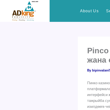
Skip
to
About Us
S
content
Pinco
жана
By
bipinvalan
Пинко казино
платформала
интерфейси ж
тажрыйба сун
изилдөөгө че