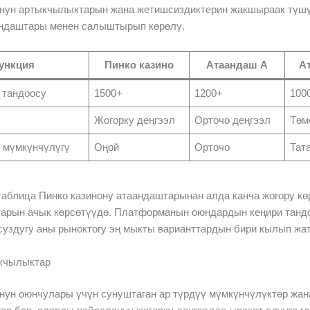
онун артыкчылыктарын жана жетишсиздиктерин жакшыраак түшү
андаштары менен салыштырып көрөлү.
ункция
Пинко казино
Атаандаш A
А
тандоосу
1500+
1200+
100
Жогорку деңгээл
Орточо деңгээл
Төм
 мүмкүнчүлүгү
Оңой
Орточо
Тат
аблица Пинко казинону атаандаштарынан алда канча жогору кө
арын ачык көрсөтүүдө. Платформанын оюндардын кеңири танд
суздугу аны рыноктогу эң мыкты варианттардын бири кылып жат
ыкчылыктар
нун оюнчулары үчүн сунуштаган ар түрдүү мүмкүнчүлүктөр жан