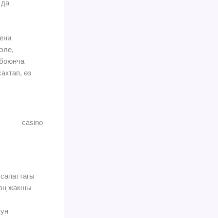
 да
ени
эле,
 боюнча
актап, өз
 сапаттагы
 эң жакшы
сун