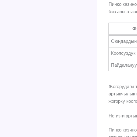
Пинко казин
биз аны ата
Ф
Оюндардын 
Коопсуздук
Пайдалануу
Жогорудагы т
артыкчылыкт
жогорку кооп
Негизги арт
Пинко казино