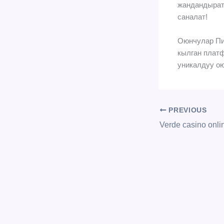
жандандырат.
саналат!
Оюнчулар Пи
кылган плат
уникалдуу ою
PREVIOUS