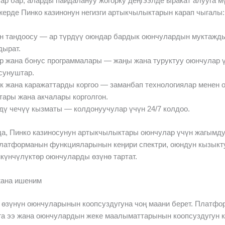
р бар, аларды пайдалануу жогорку деңгээлде ыракат алууга м
жерде Пинко казинонун негизги артыкчылыктарын карап чыгалы:
н тандоосу — ар түрдүү оюндар бардык оюнчулардын муктажд
дырат.
 жана бонус программалары — жаңы жана туруктуу оюнчулар 
сунуштар.
к жана каражаттарды коргоо — заманбап технологиялар менен
ары жана акчалары корголгон.
дү чечүү кызматы — колдонуучулар үчүн 24/7 колдоо.
да, Пинко казиносунун артыкчылыктары оюнчулар үчүн жагымд
Платформанын функцияларынын кеңири спектри, оюндун кызык
күнчүлүктөр оюнчуларды өзүнө тартат.
жана ишеним
 өзүнүн оюнчуларынын коопсуздугуна чоң маани берет. Платфо
га ээ жана оюнчулардын жеке маалыматтарынын коопсуздугун 