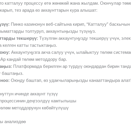
го катталуу процессу өтө жөнөкөй жана жылдам. Оюнчулар төм
карып, тез арада өз аккаунттарын кура алышат:
үзүү:
Пинко казинонун веб-сайтына кирип, “Катталуу” баскычын
ыматтарды толтуруп, аккаунтыңызды түзүңүз.
тарды текшерүү:
Түзүлгөн аккаунтуңузду текшерүү үчүн, эле
а келген катты тастыктаңыз.
коюу:
Аккаунтуңузга акча салуу үчүн, ылайыктуу төлөм систем
 Ар кандай төлөм методдору бар.
аңыз:
Платформада берилген ар түрдүү оюндардан бирин танда
 баштаңыз.
ноо:
Оюнду баштап, өз удакчыларыңызды канааттандыра алат
уттун ичинде аккаунт түзүү
процессинин деңгээлдүү камтылышы
өлөм методдорунун көбөйтүлүшү
ы анализдөө