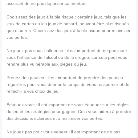
assurant de ne pas dépasser ce montant.
Choisissez des jeux à faible risque : certains jeux, tels que les
jeux de cartes ou les jeux de hasard, peuvent être plus risqués
que d’autres. Choisissez des jeux à faible risque pour minimiser
vos pertes.
Ne jouez pas sous l’influence : il est important de ne pas jouer
sous l’influence de l’alcool ou de la drogue, car cela peut vous
rendre plus vulnérable aux pièges du jeu.
Prenez des pauses : il est important de prendre des pauses
régulières pour vous donner le temps de vous ressourcer et de
réfléchir à vos choix de jeu.
Éduquez-vous : il est important de vous éduquer sur les règles
du jeu et les stratégies pour gagner. Cela vous aidera à prendre
des décisions éclairées et à minimiser vos pertes.
Ne jouez pas pour vous venger : il est important de ne pas