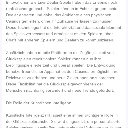
Innovationen wie Live-Dealer-Spiele haben das Erlebnis noch
realistischer gemacht. Spieler können in Echtzeit gegen echte
Dealer antreten und dabei das Ambiente eines physischen
Casinos genießen, ohne ihr Zuhause verlassen zu müssen.
Diese Technologie hat die Interaktivität und das soziale Element
des Spiels verbessert und ermöglicht es den Spielern, über
Chats mit anderen Spielern und Dealern zu kommunizieren.
Zusätzlich haben mobile Plattformen die Zugänglichkeit von
Glücksspielen revolutioniert. Spieler können nun ihre
Lieblingsspiele jederzeit und überall spielen. Die Entwicklung
benutzerfreundlicher Apps hat es den Casinos ermöglicht, ihre
Reichweite zu erhöhen und neue Zielgruppen anzusprechen.
Diese Flexibilität hat die Glücksspielgewohnheiten der
Menschen nachhaltig verändert und neue Trends gefördert.
Die Rolle der Künstlichen Intelligenz
Künstliche Intelligenz (KI) spielt eine immer wichtigere Rolle in
der Glücksspielbranche. Sie wird eingesetzt, um personalisierte
Spielerlebnisse zu schaffen, indem sie das Verhalten der Nutzer