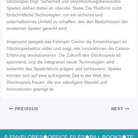
Glücksspiel folgt. Sicherheit und verantwortungsbewusstes
Spielen stehen dabei an oberster Stelle. Die Plattform nutzt
fortschrittliche Technologien, um ein sicheres und
unterhaltsames Umfeld zu schaffen, das den Bedürfnissen der
modernen Spieler gerecht wird.
Insgesamt spiegelt das Felixspin Casino die Entwicklungen im
Glücksspielsektor wider und zeigt, wie Innovationen die Casino-
Erfahrung revolutionieren. Die Zukunft des Glücksspiels ist
spannend, und die Integration neuer Technologien wird
weiterhin das Spielerlebnis prägen und verbessern. Spieler
können sich auf eine aufregende Zeit in der Welt des
Glücksspiels freuen, die von ständigem Wandel und
Innovationen geprägt ist.
PREVIOUS
NEXT
 ENVELOPES
✱
OFFICE FILES
✱
BILL BOOKS
✱
TEXT B