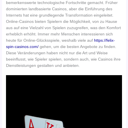
bemerkenswerte technologische Fortschritte gemacht. Früher
dominierten landbasierte Casinos, aber die Einführung des
Internets hat eine grundlegende Transformation eingeleitet.
Online-Casinos bieten Spielern die Möglichkeit, von zu Hause
aus auf eine Vielzahl von Spielen zuzugreifen, was den Komfort
erheblich erhöht. Immer mehr Menschen interessieren sich
heute für Online-Glücksspiele, weshalb viele auf
https://felix-
spin-casinos.com/
gehen, um die besten Angebote zu finden.
Diese Veränderungen haben nicht nur die Art und Weise
beeinflusst, wie Spieler spielen, sondern auch, wie Casinos ihre
Dienstleistungen gestalten und anbieten.