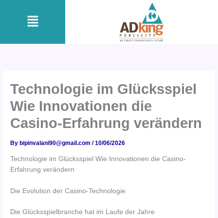
Skip
Menu
to
content
Technologie im Glücksspiel
Wie Innovationen die
Casino-Erfahrung verändern
By
bipinvalani90@gmail.com
/
10/06/2026
Technologie im Glücksspiel Wie Innovationen die Casino-
Erfahrung verändern
Die Evolution der Casino-Technologie
Die Glücksspielbranche hat im Laufe der Jahre