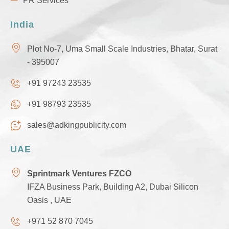
PR Services
India
Plot No-7, Uma Small Scale Industries, Bhatar, Surat
- 395007
+91 97243 23535
+91 98793 23535
sales@adkingpublicity.com
UAE
Sprintmark Ventures FZCO
IFZA Business Park, Building A2, Dubai Silicon
Oasis , UAE
+971 52 870 7045