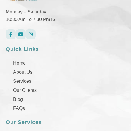
Monday – Saturday
10:30 Am To 7:30 Pm IST
Quick Links
Home
About Us
Services
Our Clients
Blog
FAQs
Our Services