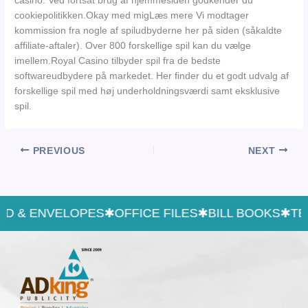
casino. Ved fortsat brug af hjemmesiden godkender du
cookiepolitikken.Okay med migLæs mere Vi modtager
kommission fra nogle af spiludbyderne her på siden (såkaldte
affiliate-aftaler). Over 800 forskellige spil kan du vælge
imellem.Royal Casino tilbyder spil fra de bedste
softwareudbydere på markedet. Her finder du et godt udvalg af
forskellige spil med høj underholdningsværdi samt eksklusive
spil.
PREVIOUS
NEXT
 & ENVELOPES
✱
OFFICE FILES
✱
BILL BOOKS
✱
TEXT