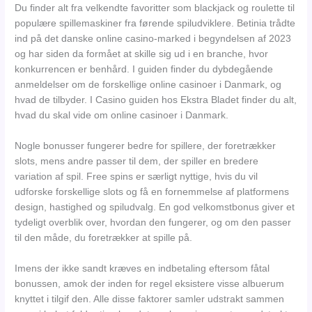
Du finder alt fra velkendte favoritter som blackjack og roulette til
populære spillemaskiner fra førende spiludviklere. Betinia trådte
ind på det danske online casino-marked i begyndelsen af 2023
og har siden da formået at skille sig ud i en branche, hvor
konkurrencen er benhård. I guiden finder du dybdegående
anmeldelser om de forskellige online casinoer i Danmark, og
hvad de tilbyder. I Casino guiden hos Ekstra Bladet finder du alt,
hvad du skal vide om online casinoer i Danmark.
Nogle bonusser fungerer bedre for spillere, der foretrækker
slots, mens andre passer til dem, der spiller en bredere
variation af spil. Free spins er særligt nyttige, hvis du vil
udforske forskellige slots og få en fornemmelse af platformens
design, hastighed og spiludvalg. En god velkomstbonus giver et
tydeligt overblik over, hvordan den fungerer, og om den passer
til den måde, du foretrækker at spille på.
Imens der ikke sandt kræves en indbetaling eftersom fåtal
bonussen, amok der inden for regel eksistere visse albuerum
knyttet i tilgif den. Alle disse faktorer samler udstrakt sammen