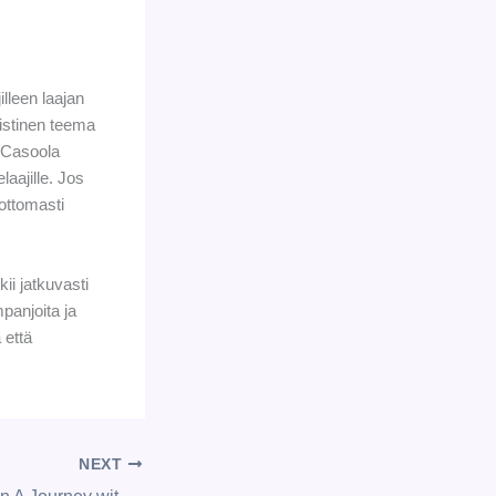
lleen laajan
ristinen teema
 Casoola
laajille. Jos
ottomasti
ii jatkuvasti
panjoita ja
 että
NEXT