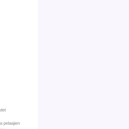
det
a pelaajien