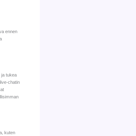
ava ennen
a
 ja tukea
live-chatin
at
llisimman
a, kuten