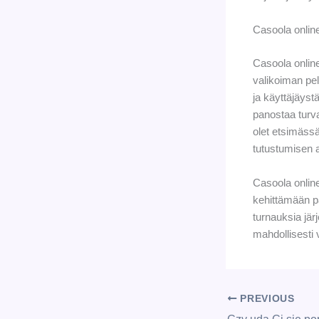
Casoola onlin
Casoola online
valikoiman pel
ja käyttäjäys
panostaa turval
olet etsimässä
tutustumisen 
Casoola online
kehittämään pa
turnauksia jär
mahdollisesti
PREVIOUS