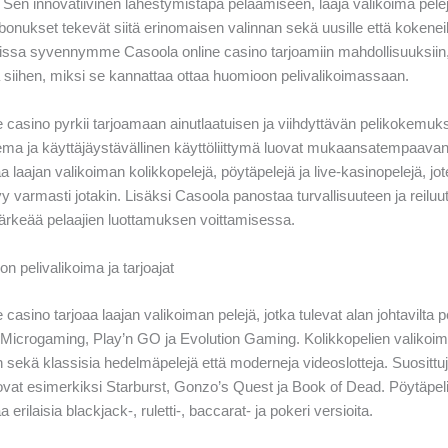
en innovatiivinen lähestymistapa pelaamiseen, laaja valikoima pelej
bonukset tekevät siitä erinomaisen valinnan sekä uusille että kokeneille
lissa syvennymme Casoola online casino tarjoamiin mahdollisuuksiin
 siihen, miksi se kannattaa ottaa huomioon pelivalikoimassaan.
 casino pyrkii tarjoamaan ainutlaatuisen ja viihdyttävän pelikokemuk
eema ja käyttäjäystävällinen käyttöliittymä luovat mukaansatempaava
a laajan valikoiman kolikkopelejä, pöytäpelejä ja live-kasinopelejä, jot
tyy varmasti jotakin. Lisäksi Casoola panostaa turvallisuuteen ja reilu
tärkeää pelaajien luottamuksen voittamisessa.
n pelivalikoima ja tarjoajat
casino tarjoaa laajan valikoiman pelejä, jotka tulevat alan johtavilta pel
 Microgaming, Play’n GO ja Evolution Gaming. Kolikkopelien valikoima
en sekä klassisia hedelmäpelejä että moderneja videoslotteja. Suosittu
ovat esimerkiksi Starburst, Gonzo’s Quest ja Book of Dead. Pöytäpeli
 erilaisia blackjack-, ruletti-, baccarat- ja pokeri versioita.