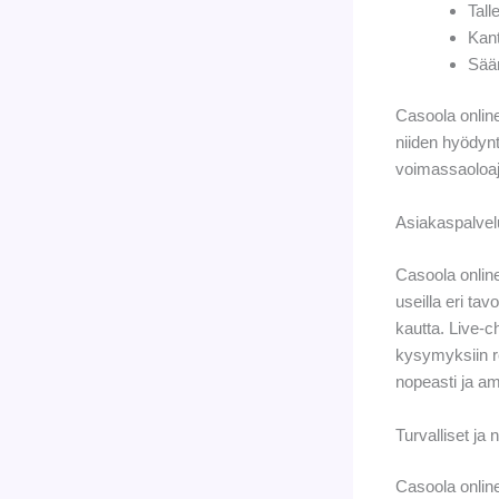
Tall
Kant
Sään
Casoola online
niiden hyödynt
voimassaoloaj
Asiakaspalvel
Casoola online
useilla eri tav
kautta. Live-c
kysymyksiin r
nopeasti ja amm
Turvalliset j
Casoola online 