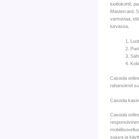
luottokortit, 
Mastercard, Skr
varmistaa, että
turvassa.
Luot
Pank
Sähk
Koti
Casoola online
rahansiirrot su
Casoola kasin
Casoola online
responsiivinen,
mobiilisovellu
sujuva ja käyt