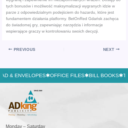
tych bonusów i możliwość maksymalizacji wygranych idzie w
parze z odpowiedzialnym podejściem do hazardu, które jest
fundamentem działania platformy. BetOnRed Gdańsk zachęca
do świadomej gry, zapewniając narzędzia i informacje
wspierające graczy w kontrolowaniu swoich decyzji.
PREVIOUS
NEXT
D & ENVELOPES
✱
OFFICE FILES
✱
BILL BOOKS
✱
TEX
Monday – Saturday