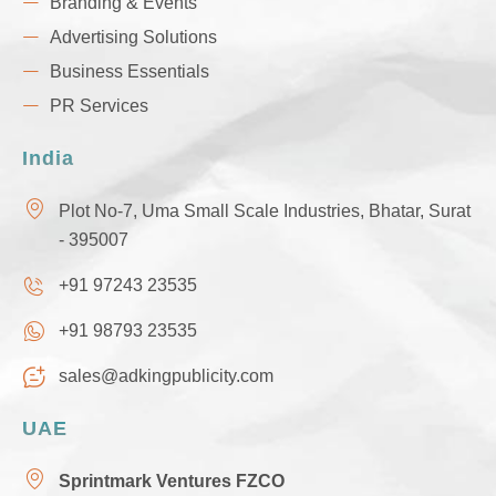
Branding & Events
Advertising Solutions
Business Essentials
PR Services
India
Plot No-7, Uma Small Scale Industries, Bhatar, Surat
- 395007
+91 97243 23535
+91 98793 23535
sales@adkingpublicity.com
UAE
Sprintmark Ventures FZCO