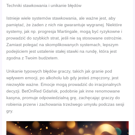
Techniki stawkowania i unikanie błędów
Istnieje wiele systemów stawkowania, ale ważne jest, aby
pamiętać, że żaden z nich nie gwarantuje wygranej. Niektóre
systemy, jak np. progresja Martingale, mogą być ryzykowne i
prowadzić do szybkich strat, jeśli nie są stosowane ostrożnie.
Zamiast polegać na skomplikowanych systemach, lepszym
podejściem jest ustalenie stałej stawki na rundę, która jest
zgodna z Twoim budżetem.
Unikanie typowych błędów graczy, takich jak granie pod
wpływem emocji, po alkoholu lub gdy jesteś zmęczony, jest
niezwykle ważne. Emocje mogą prowadzić do irracjonalnych
decyzji. BetOnRed Gdańsk, podobnie jak inne renomowane
kasyna, promuje odpowiedzialną grę, zachęcając graczy do
robienia przerw i zachowania trzeźwego umysłu podczas sesji
gry.