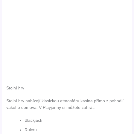
Stolní hry
Stolní hry nabízejí klasickou atmosféru kasina přímo z pohodlí
vašeho domova. V Playjonny si můžete zahrát:
Blackjack
Ruletu