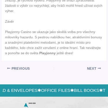
zvažují, je rychlost výběru. Playjonny se snaží zpracovávat
žádosti o výběr co nejrychleji, aby hráči mohli hned užívat svých
výher.
Závěr
Playjonny Casino se ukazuje jako skvělá volba pro všechny
milovníky hazardu. S pestrou nabídkou her, atraktivními bonusy
a snadnými platebními metodami, je to ideální místo pro
každého, kdo chce zažít vzrušení z online hraní. Tak neváhejte
a ponořte se do světa
Playjonny
ještě dnes!
PREVIOUS
NEXT
D & ENVELOPES
✱
OFFICE FILES
✱
BILL BOOKS
✱
TEX