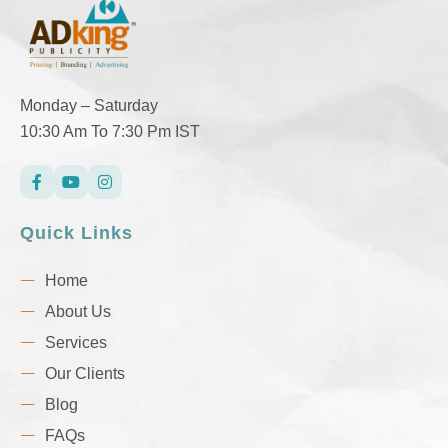
Monday – Saturday
10:30 Am To 7:30 Pm IST
Quick Links
Home
About Us
Services
Our Clients
Blog
FAQs