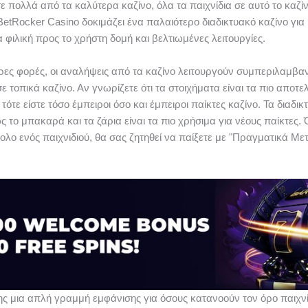
 πολλά από τα καλύτερα καζίνο, όλα τα παιχνίδια σε αυτό το καζίν
 BetRocker Casino δοκιμάζει ένα παλαιότερο διαδικτυακό καζίνο για
 φιλική προς το χρήστη δομή και βελτιωμένες λειτουργίες.
ερες φορές, οι αναλήψεις από τα καζίνο λειτουργούν συμπεριλαμβ
 τοπικά καζίνο. Αν γνωρίζετε ότι τα στοιχήματα είναι τα πιο αποτε
 τότε είστε τόσο έμπειροι όσο και έμπειροι παίκτες καζίνο. Τα διαδι
ς το μπακαρά και τα ζάρια είναι τα πιο χρήσιμα για νέους παίκτες.
ολο ενός παιχνιδιού, θα σας ζητηθεί να παίξετε με "Πραγματικά Με
ς μια απλή γραμμή εμφάνισης για όσους κατανοούν τον όρο παιχνί