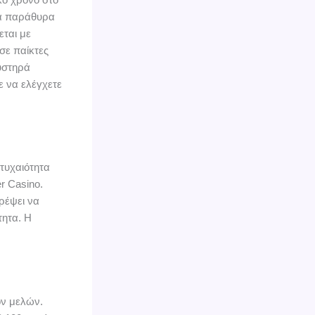
τα παράθυρα
εται με
σε παίκτες
αυστηρά
ε να ελέγχετε
τυχαιότητα
r Casino.
ρέψει να
τητα. Η
ον μελών.