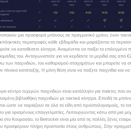
νοποιούν μια προσφορά μπόνους σε πραγματικό χρόνο, έναν τακτι
εκπληκτικές περιστροφές κάθε εβδομάδα και μοιράζονται τα περισ
ορείτε να καταθέσετε κίνητρα. Αναμένεται να παίξει το επιλεγμένο πα
δομάδας του. Ανταγωνιστείτε για να κερδίσετε το μερίδιό σας από €
ω των παιχνιδιών, του καθορισμού στοιχημάτων και μπορείτε να 
τον πίνακα κατάταξης. Η μόνη θέση είναι να παίζετε παιχνίδια και να 
γιο κέντρο τυχερών παιχνιδιών είναι κατάλληλο για παίκτες που α
σμένη βιβλιοθήκη παιχνιδιών με τακτικά κίνητρα. Επειδή τα μπόν
ι ώστε να ταιριάζουν σε όλα τα είδη από προϋπολογισμούς, το το
λο για ορισμένους επαγγελματίες. Λειτουργώντας κάτω από μια με
ύ στο Κουρασάο, το Betrocker είναι μία από τις πολλές ξένες εταιρ
ου προσφέρουν πλήρη προστασία στους ανθρώπους. Στην πραγματι