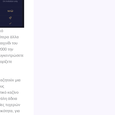
κό
σότερα άλλα
ιχνίδι του
2000 την
συγκεντρώσετε
ορίζετε
ναζητούν μια
ους
πικό καζίνο
γάλη άδεια
είες τυχερών
κότητα, για