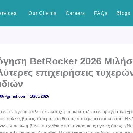
ervices
Our Clients
Careers
FAQs
Blogs
όγηση BetRocker 2026 Μιλήστ
αλύτερες επιχειρήσεις τυχερώ
ιδιών
i90@gmail.com
/
18/05/2026
θεσε την αγορά απλή στην κατοχή τοπικού καζίνο σε πραγματικό χρ
ing, πολλές βάσεις κάμερας και θα σας προσφέρει διασκέδαση. Η ν
ιδιών περιλαμβάνει παιχνίδια από παγκόσμιους ηγέτες όπως η Net
αι η Advancement Gambling. Η νέα λειτουργία μεσίτη σε πραγματι