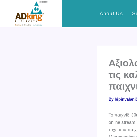
Skip
to
About Us
S
content
Αξιολ
τις κ
παιχν
By
bipinvalan
Το παιχνίδι έ
online stream
τυχερών παιχν
Microgaming κ