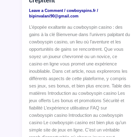
crépitent
Leave a Comment
/
cowboyspins.fr
/
bipinvalani90@gmail.com
L’épopée exaltante au cowboyspin casino : des
gains à la clé Bienvenue dans l’univers palpitant du
cowboyspin casino, un lieu où l’aventure et les
opportunités de gains se rencontrent. Que vous
soyez un joueur chevronné ou un novice, ce
casino en ligne vous promet une expérience
inoubliable. Dans cet article, nous explorerons les
différents aspects de cette plateforme, y compris
ses jeux, ses bonus, et bien plus encore. Table des
matières Introduction au cowboyspin casino Les
jeux offerts Les bonus et promotions Sécurité et
fiabilité L’expérience utilisateur FAQ sur
cowboyspin casino Introduction au cowboyspin
casino Le cowboyspin casino est bien plus qu’un
simple site de jeux en ligne. C’est un véritable