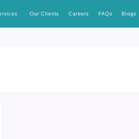
ervices
Our Clients
Careers
FAQs
Blogs