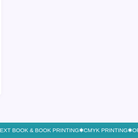
 BOOK & BOOK PRINTING
✱
CMYK PRINTING
✱
OFFSE