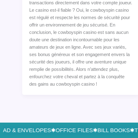
transactions directement dans votre compte joueur.
Le casino est-il fiable ? Oui, le cowboyspin casino
est régulé et respecte les normes de sécurité pour
offrir un environnement de jeu sécurisé. En
conclusion, le cowboyspin casino est sans aucun
doute une destination incontournable pour les
amateurs de jeux en ligne. Avec ses jeux variés,
ses bonus généreux et son engagement envers la
sécurité des joueurs, il offre une aventure unique
remplie de possibilités. Alors n’attendez plus,
enfourchez votre cheval et partez à la conquête
des gains au cowboyspin casino !
 & ENVELOPES
✱
OFFICE FILES
✱
BILL BOOKS
✱
TEXT