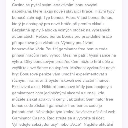
Casino se pyšní svými atraktivními bonusovými
nabídkami, které lákají nové i stávající hráče. Hlavní typy
bonusů zahrnují: Typ bonusu Popis Vítací bonus Bonus,
který je dostupný pro nové hráče při prvním vkladu.
Bezplatné spiny Nabídka volných otoček na vybraných
automatech. Reload bonus Bonus pro pravidelné hráče
při opakovaných vkladech. Výhody používání
bonusového kódu Použití gaminator free bonus code
přináší hráčům řadu výhod. Mezi ně patří: Vyšší šance na
výhru: Díky bonusovým prostředkům můžete hrát déle a
zvýšit tak své šance na úspěch. Možnost vyzkoušet nové
hry: Bonusové peníze vám umožní experimentovat s
různými hrami, aniž byste riskovali své vlastní finance.
Exkluzivní akce: Některé bonusové kódy jsou spojeny s
gaminatorcz.com jedinečnými akcemi a turnaji, kde
můžete získat atraktivní ceny. Jak získat Gaminator free
bonus code Získání gaminator free bonus code je
jednoduché. Následujte tyto kroky: Navštivte oficiální web
Gaminator Casino. Registrujte se a vytvořte si účet.
Vyhledejte sekci „Bonusy“ nebo „Akce“. Najděte aktuální