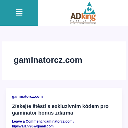
Skip
Menu
to
content
gaminatorcz.com
gaminatorcz.com
Získejte štěstí s exkluzivním kódem pro
gaminator bonus zdarma
Leave a Comment
/
gaminatorcz.com
/
bipinvalani90@gmail.com