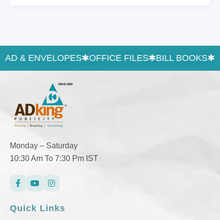
AD & ENVELOPES
✱
OFFICE FILES
✱
BILL BOOKS
✱
TE
Monday – Saturday
10:30 Am To 7:30 Pm IST
Quick Links